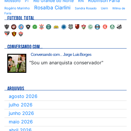
Robinson Faria
Rio Grande do Norte
Mossoró
RN
PT
Rosalba Ciarlini
Rogério Marinho
Sandra Rosado
Uern
Wilma de
Faria
FUTEBOL TOTAL
CONVERSANDO COM…
Conversando com... Jorge Luis Borges
"Sou um anarquista conservador"
ARQUIVOS
agosto 2026
julho 2026
junho 2026
maio 2026
abril 2026