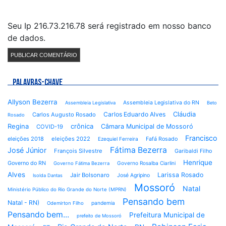
Seu Ip 216.73.216.78 será registrado em nosso banco
de dados.
PALAVRAS-CHAVE
Allyson Bezerra
Assembleia Legislativa do RN
Assembleia Legislativa
Beto
Cláudia
Carlos Eduardo Alves
Carlos Augusto Rosado
Rosado
Regina
crônica
Câmara Municipal de Mossoró
COVID-19
Francisco
eleições 2018
eleições 2022
Fafá Rosado
Ezequiel Ferreira
Fátima Bezerra
José Júnior
François Silvestre
Garibaldi Filho
Henrique
Governo do RN
Governo Rosalba Ciarlini
Governo Fátima Bezerra
Alves
Larissa Rosado
Jair Bolsonaro
José Agripino
Isolda Dantas
Mossoró
Natal
Ministério Público do Rio Grande do Norte (MPRN)
Pensando bem
Natal - RN)
pandemia
Odemirton Filho
Pensando bem...
Prefeitura Municipal de
prefeito de Mossoró