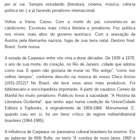
por aí vai. Sempre estudando (literatura, cinema, música, ciência
política etc.) e já fazendo jornalismo internacional.
Voltou a Viena. Casou. Com a morte do pai, converteu-se ao
catolicismo. Escreveu mais crítica literária e jornalismo. Fez política
nos níveis mais altos do governo austríaco. Com a anexação da
Áustria pela Alemanha nazista, fugiu de sua terra natal. Destino final:
Brasil. Sorte nossa.
A estada de Carpeaux entre nós viria a durar décadas. De 1939 a 1978,
o ano de sua morte, do coração, no Rio de Janeiro, cidade que adotou
como sua. E quem não gostaria de morar no “Rio antigo”, “como nos
velhos tempos”, conforme descrito na música do nosso Chico Anísio
(1931-2012)? No Brasil, ele teve seus anos mais produtivos. Foi
bibliotecário e enciclopedista importante. A partir do saudoso
Correio da
Manhã
fez muito jornalismo. Publicou livros à saciedade. “A História da
Literatura Ocidental”, que tenho aqui numa coedição da UniverCidade
Editora e Topbooks, é originalmente de 1959-1966. Monumental. E,
quando caiu em si, foi um feroz crítico do regime militar/ditatorial
brasileiro (1964-1985).
A influência de Carpeaux no panorama cultural brasileiro foi enorme. Eis
as palavras de Willi Bolle, no texto “À sombra do muro (anos 1960 a