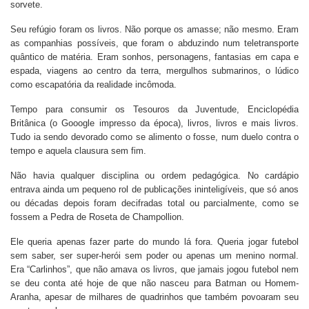
sorvete.
Seu refúgio foram os livros. Não porque os amasse; não mesmo. Eram
as companhias possíveis, que foram o abduzindo num teletransporte
quântico de matéria. Eram sonhos, personagens, fantasias em capa e
espada, viagens ao centro da terra, mergulhos submarinos, o lúdico
como escapatória da realidade incômoda.
Tempo para consumir os Tesouros da Juventude, Enciclopédia
Britânica (o Gooogle impresso da época), livros, livros e mais livros.
Tudo ia sendo devorado como se alimento o fosse, num duelo contra o
tempo e aquela clausura sem fim.
Não havia qualquer disciplina ou ordem pedagógica. No cardápio
entrava ainda um pequeno rol de publicações ininteligíveis, que só anos
ou décadas depois foram decifradas total ou parcialmente, como se
fossem a Pedra de Roseta de Champollion.
Ele queria apenas fazer parte do mundo lá fora. Queria jogar futebol
sem saber, ser super-herói sem poder ou apenas um menino normal.
Era “Carlinhos”, que não amava os livros, que jamais jogou futebol nem
se deu conta até hoje de que não nasceu para Batman ou Homem-
Aranha, apesar de milhares de quadrinhos que também povoaram seu