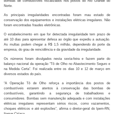
bombas de combustíveis fiscalizados nos postos do Rio Grande do
Norte.
As principais irregularidades encontradas foram mau estado de
conservação dos equipamentos e instalações elétricas irregulares. Não
foram encontradas fraudes eletrônicas.
O estabelecimento em que for detectada irregularidade tem prazo de
até 10 dias para apresentar defesa ao órgão que expediu a autuação.
As multas podem chegar a R$ 1,5 milhão, dependendo do porte da
empresa, do grau de reincidência e da gravidade da irregularidade.
Os números foram divulgados nesta sexta-feira e fazem parte do
balanço nacional da operação “Tô de Olho no Abastecimento Seguro e
na Medida Certa”. Foi realizada entre os dias 10 e 12 de março em
diversos estados do país.
“A Operação Tô de Olho reforça a importância dos postos de
combustíveis estarem atentos à conservação das bombas de
combustíveis, garantindo a segurança de trabalhadores e
consumidores. Bombas sem manutenção adequada e com instalações
elétricas irregulares representam sérios riscos, como vazamentos,
choques elétricos e até explosões”, afirma o diretor-geral do Ipem-RN,
Itamar Ciríaco.