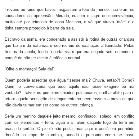
Trovões ou raios que talvez rasgassem o teto do mundo, não eram os
causadores da apreensão. Mirrado, era um milagre de sobrevivência,
muito até por teimosia de dona Mariinha, a vó que virava “mãe” e o
tinha sempre protegido à barra da saia.
Escravo da asma, era condenado a assistir à rotina de outras crianças
que faziam da natureza o seu recreio de exaltação à liberdade. Pelas
frestas da janela, fenda à porta, via o que era negado sem entender o
porquê de não ter direito à infância normal.
“Olhe o mormaço! Saia daí”.
Quem poderia acreditar que água fizesse mal? Chuva, então?! Como?
Quem o convenceria que tudo aquilo não fosse exagero ou má
vontade?. Talvez os primeiros chiados pulmonares, o olhar aflito para o
teto e aquela sensação de afogamento no seco fossem a prova de que
não devia teimar em ser como os outros: criança.
Seria um menino daquele jeito mesmo: confinado, isolado, em conflito
com os elementos – terra, água e ar, além daquele fogo de terra em
brasa do sertão. O picolé não podia, mas aqui e acolá era permitido
drená-lo no copo de alumínio, socado e prensado como se fosse