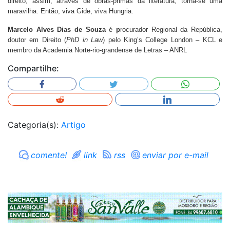
direito, assim, através de obras-primas da literatura, torna-se uma
maravilha. Então, viva Gide, viva Hungria.
Marcelo Alves Dias de Souza
é
p
rocurador Regional da República,
doutor em Direito (
PhD in Law
) pelo King’s College London – KCL e
membro da Academia Norte-rio-grandense de Letras – ANRL
Compartilhe:
Categoria(s):
Artigo
comente!
link
rss
enviar por e-mail