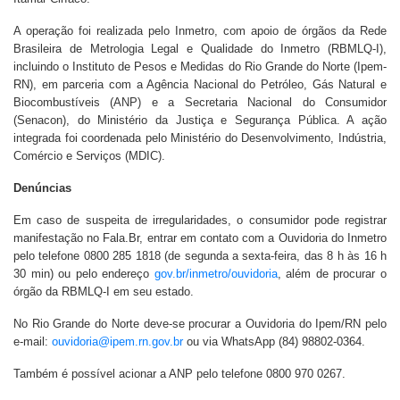
A operação foi realizada pelo Inmetro, com apoio de órgãos da Rede
Brasileira de Metrologia Legal e Qualidade do Inmetro (RBMLQ-I),
incluindo o Instituto de Pesos e Medidas do Rio Grande do Norte (Ipem-
RN), em parceria com a Agência Nacional do Petróleo, Gás Natural e
Biocombustíveis (ANP) e a Secretaria Nacional do Consumidor
(Senacon), do Ministério da Justiça e Segurança Pública. A ação
integrada foi coordenada pelo Ministério do Desenvolvimento, Indústria,
Comércio e Serviços (MDIC).
Denúncias
Em caso de suspeita de irregularidades, o consumidor pode registrar
manifestação no Fala.Br, entrar em contato com a Ouvidoria do Inmetro
pelo telefone 0800 285 1818 (de segunda a sexta-feira, das 8 h às 16 h
30 min) ou pelo endereço
gov.br/inmetro/ouvidoria
, além de procurar o
órgão da RBMLQ-I em seu estado.
No Rio Grande do Norte deve-se procurar a Ouvidoria do Ipem/RN pelo
e-mail:
ouvidoria@ipem.rn.gov.br
ou via WhatsApp (84) 98802-0364.
Também é possível acionar a ANP pelo telefone 0800 970 0267.