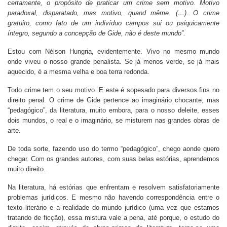
certamente, o propósito de praticar um crime sem motivo. Motivo
paradoxal, disparatado, mas motivo,
quand même
. (…). O crime
gratuito, como fato de um indivíduo
campos sui
ou psiquicamente
íntegro, segundo a concepção de Gide, não é deste mundo”.
Estou com Nélson Hungria, evidentemente. Vivo no mesmo mundo
onde viveu o nosso grande penalista. Se já menos verde, se já mais
aquecido, é a mesma velha e boa terra redonda.
Todo crime tem o seu motivo. E este é sopesado para diversos fins no
direito penal. O crime de Gide pertence ao imaginário chocante, mas
“pedagógico”, da literatura, muito embora, para o nosso deleite, esses
dois mundos, o real e o imaginário, se misturem nas grandes obras de
arte.
De toda sorte, fazendo uso do termo “pedagógico”, chego aonde quero
chegar. Com os grandes autores, com suas belas estórias, aprendemos
muito direito.
Na literatura, há estórias que enfrentam e resolvem satisfatoriamente
problemas jurídicos. E mesmo não havendo correspondência entre o
texto literário e a realidade do mundo jurídico (uma vez que estamos
tratando de ficção), essa mistura vale a pena, até porque, o estudo do