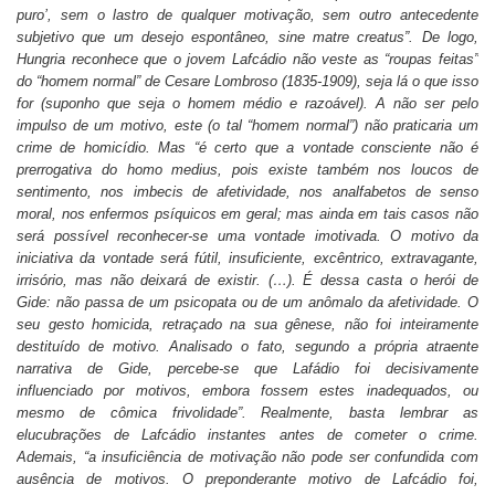
puro’, sem o lastro de qualquer motivação, sem outro antecedente
subjetivo que um desejo espontâneo,
sine matre creatus
”. De logo,
Hungria reconhece que o jovem Lafcádio não veste as “roupas feitas”
do “homem normal” de Cesare Lombroso (1835-1909), seja lá o que isso
for (suponho que seja o homem médio e razoável). A não ser pelo
impulso de um motivo, este (o tal “homem normal”) não praticaria um
crime de homicídio. Mas “é certo que a vontade consciente não é
prerrogativa do
homo medius
, pois existe também nos loucos de
sentimento, nos imbecis de afetividade, nos analfabetos de senso
moral, nos enfermos psíquicos em geral; mas ainda em tais casos não
será possível reconhecer-se uma vontade imotivada. O motivo da
iniciativa da vontade será fútil, insuficiente, excêntrico, extravagante,
irrisório, mas não deixará de existir. (…). É dessa casta o herói de
Gide: não passa de um psicopata ou de um anômalo da afetividade. O
seu gesto homicida, retraçado na sua gênese, não foi inteiramente
destituído de motivo. Analisado o fato, segundo a própria atraente
narrativa de Gide, percebe-se que Lafádio foi decisivamente
influenciado por motivos, embora fossem estes inadequados, ou
mesmo de cômica frivolidade”. Realmente, basta lembrar as
elucubrações de Lafcádio instantes antes de cometer o crime.
Ademais, “a insuficiência de motivação não pode ser confundida com
ausência de motivos. O preponderante motivo de Lafcádio foi,