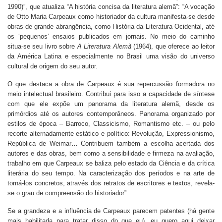
1990)”, que atualiza “A história concisa da literatura alemã”: “A vocação
de Otto Maria Carpeaux como historiador da cultura manifesta-se desde
obras de grande abrangência, como História da Literatura Ocidental, até
os ‘pequenos’ ensaios publicados em jornais. No meio do caminho
situa-se seu livro sobre
A Literatura Alemã
(1964), que oferece ao leitor
da América Latina e especialmente no Brasil uma visão do universo
cultural de origem do seu autor.
O que destaca a obra de Carpeaux é sua repercussão formadora no
meio intelectual brasileiro. Contribui para isso a capacidade de síntese
com que ele expõe um panorama da literatura alemã, desde os
primórdios até os autores contemporâneos. Panorama organizado por
estilos de época – Barroco, Classicismo, Romantismo etc. – ou pelo
recorte alternadamente estático e político: Revolução, Expressionismo,
República de Weimar… Contribuem também a escolha acertada dos
autores e das obras, bem como a sensibilidade e firmeza na avaliação,
trabalho em que Carpeaux se baliza pelo estado da Ciência e da crítica
literária do seu tempo. Na caracterização dos períodos e na arte de
torná-los concretos, através dos retratos de escritores e textos, revela-
se o grau de compreensão do historiador”.
Se a grandeza e a influência de Carpeaux parecem patentes (há gente
mais habilitada para tratar disso do que eu), eu quero aqui deixar