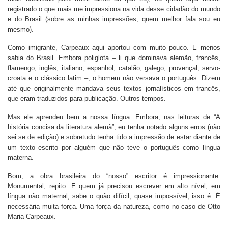
registrado o que mais me impressiona na vida desse cidadão do mundo
e do Brasil (sobre as minhas impressões, quem melhor fala sou eu
mesmo).
Como imigrante, Carpeaux aqui aportou com muito pouco. E menos
sabia do Brasil. Embora poliglota – li que dominava alemão, francês,
flamengo, inglês, italiano, espanhol, catalão, galego, provençal, servo-
croata e o clássico latim –, o homem não versava o português. Dizem
até que originalmente mandava seus textos jornalísticos em francês,
que eram traduzidos para publicação. Outros tempos.
Mas ele aprendeu bem a nossa língua. Embora, nas leituras de “A
história concisa da literatura alemã”, eu tenha notado alguns erros (não
sei se de edição) e sobretudo tenha tido a impressão de estar diante de
um texto escrito por alguém que não teve o português como língua
materna.
Bom, a obra brasileira do “nosso” escritor é impressionante.
Monumental, repito. E quem já precisou escrever em alto nível, em
língua não maternal, sabe o quão difícil, quase impossível, isso é. É
necessária muita força. Uma força da natureza, como no caso de Otto
Maria Carpeaux.