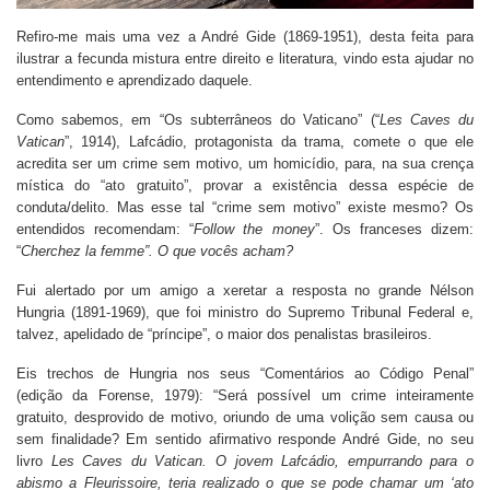
Refiro-me mais uma vez a André Gide (1869-1951), desta feita para
ilustrar a fecunda mistura entre direito e literatura, vindo esta ajudar no
entendimento e aprendizado daquele.
Como sabemos, em “Os subterrâneos do Vaticano” (“
Les Caves du
Vatican
”, 1914), Lafcádio, protagonista da trama, comete o que ele
acredita ser um crime sem motivo, um homicídio, para, na sua crença
mística do “ato gratuito”, provar a existência dessa espécie de
conduta/delito. Mas esse tal “crime sem motivo” existe mesmo? Os
entendidos recomendam: “
Follow the money
”. Os franceses dizem:
“
Cherchez la femme”. O que vocês acham?
Fui alertado por um amigo a xeretar a resposta no grande Nélson
Hungria (1891-1969), que foi ministro do Supremo Tribunal Federal e,
talvez, apelidado de “príncipe”, o maior dos penalistas brasileiros.
Eis trechos de Hungria nos seus “Comentários ao Código Penal”
(edição da Forense, 1979): “Será possível um crime inteiramente
gratuito, desprovido de motivo, oriundo de uma volição sem causa ou
sem finalidade? Em sentido afirmativo responde André Gide, no seu
livro
Les Caves du Vatican
. O jovem Lafcádio, empurrando para o
abismo a Fleurissoire, teria realizado o que se pode chamar um ‘ato