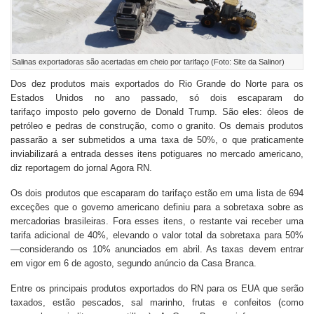
Salinas exportadoras são acertadas em cheio por tarifaço (Foto: Site da Salinor)
Dos dez produtos mais exportados do Rio Grande do Norte para os
Estados Unidos no ano passado, só dois escaparam do
tarifaço imposto pelo governo de Donald Trump. São eles: óleos de
petróleo e pedras de construção, como o granito. Os demais produtos
passarão a ser submetidos a uma taxa de 50%, o que praticamente
inviabilizará a entrada desses itens potiguares no mercado americano,
diz reportagem do jornal Agora RN.
Os dois produtos que escaparam do tarifaço estão em uma lista de 694
exceções que o governo americano definiu para a sobretaxa sobre as
mercadorias brasileiras. Fora esses itens, o restante vai receber uma
tarifa adicional de 40%, elevando o valor total da sobretaxa para 50%
—considerando os 10% anunciados em abril. As taxas devem entrar
em vigor em 6 de agosto, segundo anúncio da Casa Branca.
Entre os principais produtos exportados do RN para os EUA que serão
taxados, estão pescados, sal marinho, frutas e confeitos (como