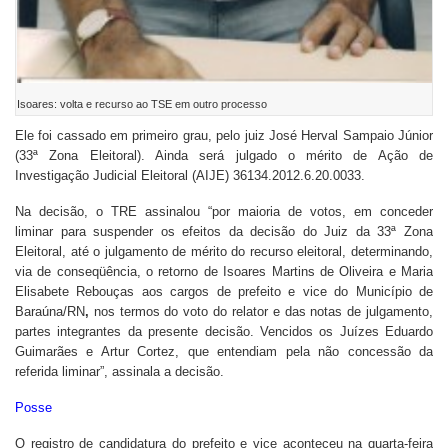
Isoares: volta e recurso ao TSE em outro processo
Ele foi cassado em primeiro grau, pelo juiz José Herval Sampaio Júnior
(33ª Zona Eleitoral). Ainda será julgado o mérito de Ação de
Investigação Judicial Eleitoral (AIJE) 36134.2012.6.20.0033.
Na decisão, o TRE assinalou “por maioria de votos, em conceder
liminar para suspender os efeitos da decisão do Juiz da 33ª Zona
Eleitoral, até o julgamento de mérito do recurso eleitoral, determinando,
via de conseqüência, o retorno de Isoares Martins de Oliveira e Maria
Elisabete Rebouças aos cargos de prefeito e vice do Município de
Baraúna/RN
,
nos termos do voto do relator e das notas de julgamento,
partes integrantes da presente decisão. Vencidos os Juízes Eduardo
Guimarães e Artur Cortez, que entendiam pela não concessão da
referida liminar”, assinala a decisão.
Posse
O registro de candidatura do prefeito e vice aconteceu na quarta-feira