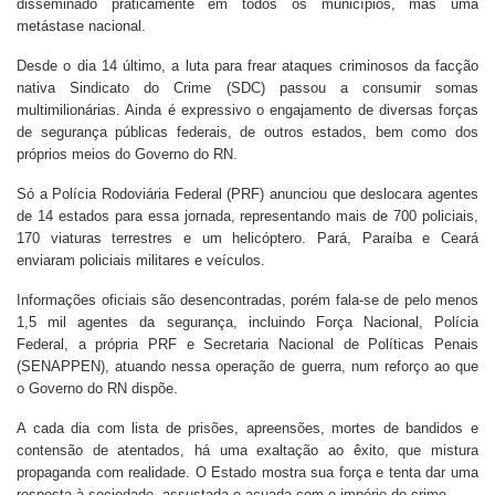
disseminado praticamente em todos os municípios, mas uma
metástase nacional.
Desde o dia 14 último, a luta para frear ataques criminosos da facção
nativa Sindicato do Crime (SDC) passou a consumir somas
multimilionárias. Ainda é expressivo o engajamento de diversas forças
de segurança públicas federais, de outros estados, bem como dos
próprios meios do Governo do RN.
Só a Polícia Rodoviária Federal (PRF) anunciou que deslocara agentes
de 14 estados para essa jornada, representando mais de 700 policiais,
170 viaturas terrestres e um helicóptero. Pará, Paraíba e Ceará
enviaram policiais militares e veículos.
Informações oficiais são desencontradas, porém fala-se de pelo menos
1,5 mil agentes da segurança, incluindo Força Nacional, Polícia
Federal, a própria PRF e Secretaria Nacional de Políticas Penais
(SENAPPEN), atuando nessa operação de guerra, num reforço ao que
o Governo do RN dispõe.
A cada dia com lista de prisões, apreensões, mortes de bandidos e
contensão de atentados, há uma exaltação ao êxito, que mistura
propaganda com realidade. O Estado mostra sua força e tenta dar uma
resposta à sociedade, assustada e acuada com o império do crime.