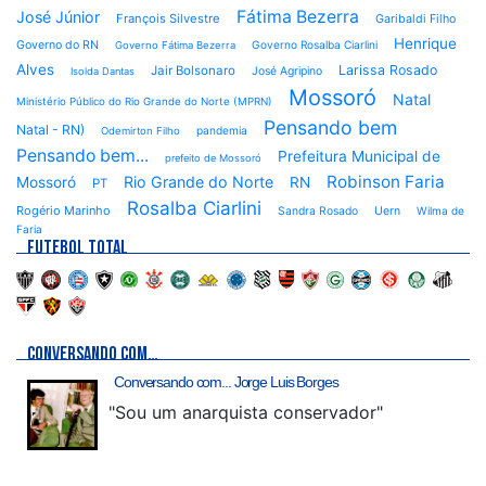
Fátima Bezerra
José Júnior
François Silvestre
Garibaldi Filho
Henrique
Governo do RN
Governo Rosalba Ciarlini
Governo Fátima Bezerra
Alves
Larissa Rosado
Jair Bolsonaro
José Agripino
Isolda Dantas
Mossoró
Natal
Ministério Público do Rio Grande do Norte (MPRN)
Pensando bem
Natal - RN)
pandemia
Odemirton Filho
Pensando bem...
Prefeitura Municipal de
prefeito de Mossoró
Robinson Faria
Rio Grande do Norte
Mossoró
RN
PT
Rosalba Ciarlini
Rogério Marinho
Sandra Rosado
Uern
Wilma de
Faria
FUTEBOL TOTAL
CONVERSANDO COM…
Conversando com... Jorge Luis Borges
"Sou um anarquista conservador"