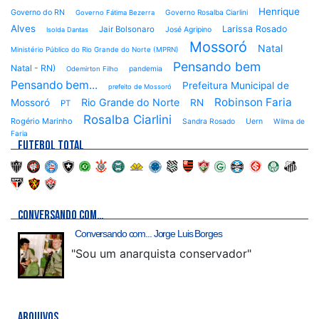
Henrique
Governo do RN
Governo Rosalba Ciarlini
Governo Fátima Bezerra
Alves
Larissa Rosado
Jair Bolsonaro
José Agripino
Isolda Dantas
Mossoró
Natal
Ministério Público do Rio Grande do Norte (MPRN)
Pensando bem
Natal - RN)
pandemia
Odemirton Filho
Pensando bem...
Prefeitura Municipal de
prefeito de Mossoró
Robinson Faria
Rio Grande do Norte
Mossoró
RN
PT
Rosalba Ciarlini
Rogério Marinho
Sandra Rosado
Uern
Wilma de
Faria
FUTEBOL TOTAL
CONVERSANDO COM…
Conversando com... Jorge Luis Borges
"Sou um anarquista conservador"
ARQUIVOS