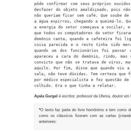
pôde confirmar
com seus próprios ouvidos
desfazer d
o
objeto amaldiçoado, pois não
não queriam ficar sem café.
Q
ue soube de
a água espirrou, chegando a queimá-lo. Qu
a energia do setor começava a oscilar, e
que todos os computadores do setor ficar
demônio
canta
, quando a cafeteira foi li
coisa parecida
e o resto tinha sido
me
quando um dos funcionários foi passar 
apareceu a cara do demônio, rindo, mas
convicto que não se tratava de vírus, ma
aquilo. Por fim, disse que quando viu a
sala, não teve dúvidas. Tem certeza que f
por médico especialista e fez questão de
colhido. Era o que tinha a relatar.
Ayala Gurgel
é escritor, professor da Ufersa, doutor em
*
O texto faz parte do livro homônimo e tem como desaf
como os clássicos fizeram com as cartas (criando a
anteriores: