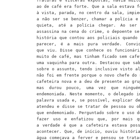
fraturas e vísceras expostas, havia muit
ao de café era forte. Que a sala estava f
à vista, parada, no centro da sala, impie
a não ser se benzer, chamar a polícia e
quieta, até a polícia chegar. Ao ser
assassina
na cena do crime
, o depoente s
história que contou aos policiais qu
ando
parecer, é a mais pura verdade.
Convi
que
viu
.
Disse que conhece os funcionár
muito de café, mas tinham ficado sem caf
uma vaquinha para outra. Destacou que sa
sobre o assunto, tendo inclusive visto a
não foi
em frente
porque o novo chefe do 
cafeteira nova e a deu de presente ao gr
mas durou pouco, uma vez que ningué
endemoniada. Neste momento, o delegado i
palavra usada e, se possível, explicar d
atendeu e disse se tratar de pessoa ou o
que endemoniado. Perguntado sobre o uso d
fazer uso e enfatizou que, por mais q
a
verdade é que a
cafeteira estava pos
acontecer. Que, de início, ouviu históri
água começava a ferver e pensou se trat