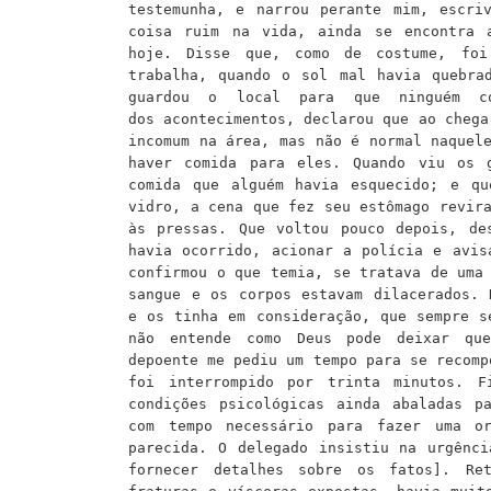
testemunha, e narrou perante mim, escri
coisa ruim na vida, ainda se encontra 
hoje.
D
isse que, como de costume, foi
trabalha, quando o sol mal havia quebra
guardou o local para que ninguém c
dos
acontecimentos
, d
eclarou
que ao chegar
incomum na área, mas não é normal naquel
haver comida para eles. Quando viu os 
comida que alguém havia esquecido; e q
vidro, a cena que fez seu estômago revir
às pressas.
Q
ue voltou pouco depois, de
havia ocorrido, acionar a polícia e avi
confirmou o que temia, se tratava de uma
sangue e os corpos estavam dilacerados. 
e
os tinha
em
consideração
, que sempre
não entende como Deus pode deixar qu
depoente
me
pediu
um
tempo para se recom
foi interrompido por trinta minutos.
F
condições psicológicas ainda abaladas p
com
tempo necessário
para fazer uma or
parecida. O delegado insistiu na urgênc
fornecer detalhes
sobre o
s
fatos
].
Re