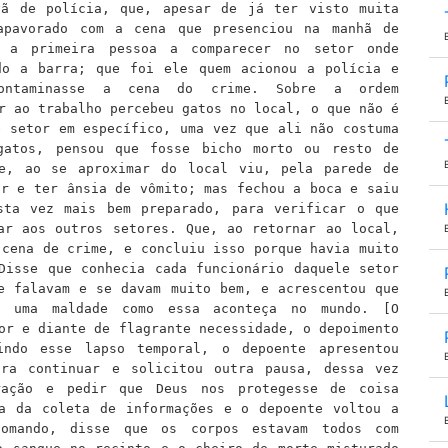
vã de polícia, que, apesar de já ter visto muita
apavorado com a cena que presenciou na manhã de
 a primeira pessoa a comparecer no setor onde
do a barra; que foi ele quem acionou a polícia e
ontaminasse a cena do crime. Sobre a ordem
 ao trabalho percebeu gatos no local, o que não é
e setor em específico, uma vez que ali não costuma
gatos, pensou que fosse bicho morto ou resto de
ue, ao se aproximar do local viu, pela parede de
ar e ter ânsia de vômito; mas fechou a boca e saiu
sta vez mais bem preparado, para verificar o que
sar aos outros setores. Que, ao
retornar
ao local,
 cena de crime, e concluiu isso porque havia muito
Disse que conhecia cada funcionário daquele setor
se
falavam e
se davam
muito bem, e acrescentou que
e uma maldade como essa aconteça no mundo. [O
por e
diante de flagrante necessidade,
o depoimento
indo
esse
lapso temporal
, o depoente
apresentou
ara continuar e solicitou
outra
pausa,
dessa vez
ação e pedir que Deus nos protegesse de coisa
ia
da coleta de informações
e o depoente voltou a
tomando, d
isse que os corpos estavam todos com