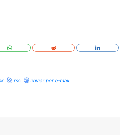
nk
rss
enviar por e-mail