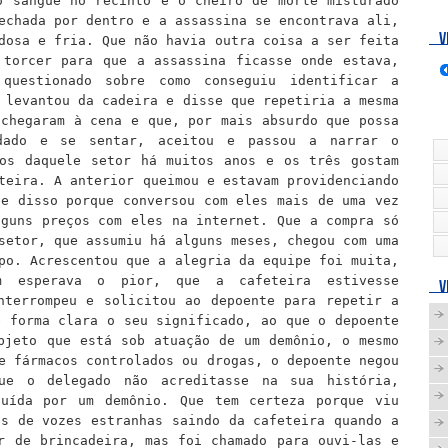
o sangue no recinto e o cheiro de morte misturado
echada por dentro e a assassina se encontrava ali,
V
dosa e fria. Que não havia outra coisa a ser feita
 torcer para que a assassina ficasse onde estava,
 questionado sobre como
conseguiu
identific
ar
a
e
levantou da cadeira e disse
que repetiria a mesma
chegaram à cena e que, por mais absurdo que possa
dado e se sentar, aceitou e passou a narrar o
ios daquele setor há muitos anos e os três gostam
eteira.
A
anterior queimou e estavam providenciando
be disso porque conversou com eles mais de uma vez
lguns preços com eles na internet.
Q
ue a compra só
setor, que assumiu há alguns meses, chegou com uma
upo. Acrescentou que a alegria
da equipe
foi muita,
m esperava o pior, que a cafeteira estivesse
V
nterrompeu e solicitou ao depoente para repetir a
e forma clara o seu significado, ao que o depoente
bjeto que está sob atuação de um demônio, o mesmo
e fármacos controlados ou drogas, o depoente negou
ue o delegado não acredit
ass
e na sua história,
suída por um demônio.
Q
ue tem certeza porque viu
as de vozes estranhas saindo da cafeteira quando a
ar de
brincadeira, mas foi chamado para ouvi-las e