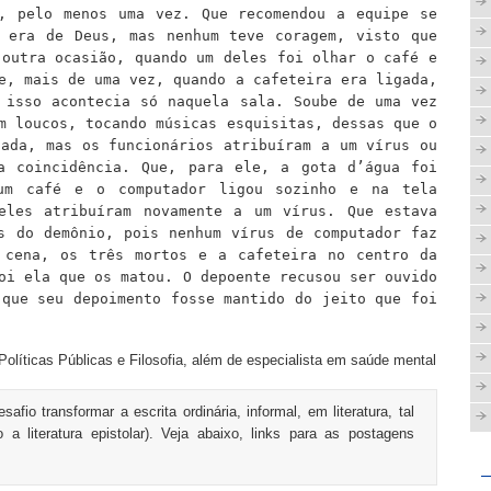
, pelo menos uma vez. Que recomendou a equipe se
 era de Deus, mas n
enhum
teve coragem, visto que
 outra ocasião, quando um deles foi olhar o café e
e, mais de uma vez, quando a cafeteira era ligada,
 isso acontecia só naquela sala. Soube de uma vez
am loucos, tocando músicas esquisitas,
dessas
que
o
gada, mas os funcionários atribuíram a um vírus
ou
ra
coincidência.
Q
ue, para ele, a gota d’água foi
um café e o computador ligou sozinho e na tela
 eles atribuíram novamente a um vírus.
Q
ue estava
s do demônio, pois nenhum vírus de computador faz
 cena, os três mortos e a cafeteira no centro da
oi ela que os matou. O depoente recusou ser ouvido
 que seu depoimento fosse mantido do jeito que foi
 Políticas Públicas e Filosofia, além de especialista em saúde mental
io transformar a escrita ordinária, informal, em literatura, tal
 literatura epistolar). Veja abaixo, links para as postagens