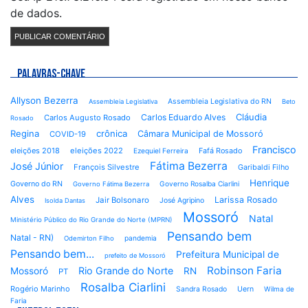
de dados.
PALAVRAS-CHAVE
Allyson Bezerra
Assembleia Legislativa do RN
Assembleia Legislativa
Beto
Cláudia
Carlos Eduardo Alves
Carlos Augusto Rosado
Rosado
Regina
crônica
Câmara Municipal de Mossoró
COVID-19
Francisco
eleições 2018
eleições 2022
Fafá Rosado
Ezequiel Ferreira
Fátima Bezerra
José Júnior
François Silvestre
Garibaldi Filho
Henrique
Governo do RN
Governo Rosalba Ciarlini
Governo Fátima Bezerra
Alves
Larissa Rosado
Jair Bolsonaro
José Agripino
Isolda Dantas
Mossoró
Natal
Ministério Público do Rio Grande do Norte (MPRN)
Pensando bem
Natal - RN)
pandemia
Odemirton Filho
Pensando bem...
Prefeitura Municipal de
prefeito de Mossoró
Robinson Faria
Rio Grande do Norte
Mossoró
RN
PT
Rosalba Ciarlini
Rogério Marinho
Sandra Rosado
Uern
Wilma de
Faria