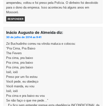
arrependeu, voltou e foi preso pela Polícia. O dinheiro foi devolvido
para o dono da empresa. Isso aconteceu há alguns anos em
Mossoró.
RESPONDER
Inácio Augusto de Almeida
diz:
30 de julho de 2014 as 9:41
Zé Buchudinho correu na vitrola maluca e colocou:
“Pra Cima, Pra Baixo
The Fevers
Pra cima, pra baixo
Pra cima, pra baixo
Pra cima, pra baixo
Ioiô, ioiô
Preso por um fio estou
Você pede, eu obedeço
Você manda, eu vou
Ioiô, ioiô
Pra cima e pra baixo eu vou
Se não faço o que me pede…”
. Eu fico sem entender porque esta obediência INCONDICIONAL da