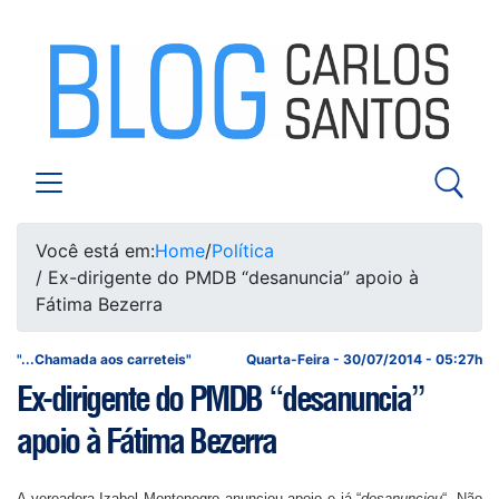
Você está em:
Home
/
Política
/ Ex-dirigente do PMDB “desanuncia” apoio à
Fátima Bezerra
"...Chamada aos carreteis"
Quarta-Feira - 30/07/2014 - 05:27h
Ex-dirigente do PMDB “desanuncia”
apoio à Fátima Bezerra
A vereadora Izabel Montenegro anunciou apoio e já “
desanunciou
“. Não