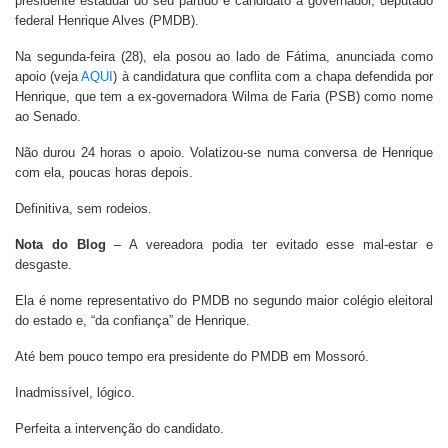
presidente estadual do seu partido e candidato a governador, deputado
federal Henrique Alves (PMDB).
Na segunda-feira (28), ela posou ao lado de Fátima, anunciada como
apoio (veja
AQUI
) à candidatura que conflita com a chapa defendida por
Henrique, que tem a ex-governadora Wilma de Faria (PSB) como nome
ao Senado.
Não durou 24 horas o apoio. Volatizou-se numa conversa de Henrique
com ela, poucas horas depois.
Definitiva, sem rodeios.
Nota do Blog
– A vereadora podia ter evitado esse mal-estar e
desgaste.
Ela é nome representativo do PMDB no segundo maior colégio eleitoral
do estado e, “da confiança” de Henrique.
Até bem pouco tempo era presidente do PMDB em Mossoró.
Inadmissível, lógico.
Perfeita a intervenção do candidato.