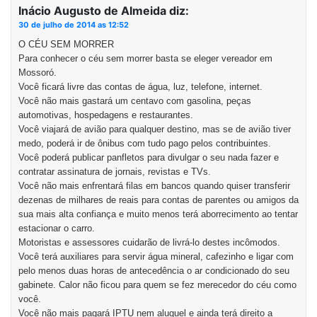
Inácio Augusto de Almeida
diz:
30 de julho de 2014 as 12:52
O CÉU SEM MORRER
Para conhecer o céu sem morrer basta se eleger vereador em
Mossoró.
Você ficará livre das contas de água, luz, telefone, internet.
Você não mais gastará um centavo com gasolina, peças
automotivas, hospedagens e restaurantes.
Você viajará de avião para qualquer destino, mas se de avião tiver
medo, poderá ir de ônibus com tudo pago pelos contribuintes.
Você poderá publicar panfletos para divulgar o seu nada fazer e
contratar assinatura de jornais, revistas e TVs.
Você não mais enfrentará filas em bancos quando quiser transferir
dezenas de milhares de reais para contas de parentes ou amigos da
sua mais alta confiança e muito menos terá aborrecimento ao tentar
estacionar o carro.
Motoristas e assessores cuidarão de livrá-lo destes incômodos.
Você terá auxiliares para servir água mineral, cafezinho e ligar com
pelo menos duas horas de antecedência o ar condicionado do seu
gabinete. Calor não ficou para quem se fez merecedor do céu como
você.
Você não mais pagará IPTU nem aluguel e ainda terá direito a