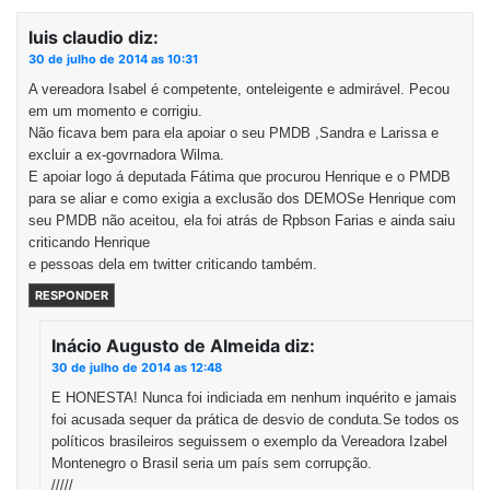
luis claudio
diz:
30 de julho de 2014 as 10:31
A vereadora Isabel é competente, onteleigente e admirável. Pecou
em um momento e corrigiu.
Não ficava bem para ela apoiar o seu PMDB ,Sandra e Larissa e
excluir a ex-govrnadora Wilma.
E apoiar logo á deputada Fátima que procurou Henrique e o PMDB
para se aliar e como exigia a exclusão dos DEMOSe Henrique com
seu PMDB não aceitou, ela foi atrás de Rpbson Farias e ainda saiu
criticando Henrique
e pessoas dela em twitter criticando também.
RESPONDER
Inácio Augusto de Almeida
diz:
30 de julho de 2014 as 12:48
E HONESTA! Nunca foi indiciada em nenhum inquérito e jamais
foi acusada sequer da prática de desvio de conduta.Se todos os
políticos brasileiros seguissem o exemplo da Vereadora Izabel
Montenegro o Brasil seria um país sem corrupção.
/////