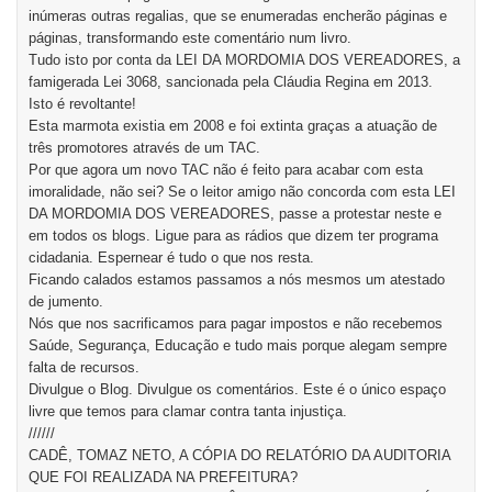
inúmeras outras regalias, que se enumeradas encherão páginas e
páginas, transformando este comentário num livro.
Tudo isto por conta da LEI DA MORDOMIA DOS VEREADORES, a
famigerada Lei 3068, sancionada pela Cláudia Regina em 2013.
Isto é revoltante!
Esta marmota existia em 2008 e foi extinta graças a atuação de
três promotores através de um TAC.
Por que agora um novo TAC não é feito para acabar com esta
imoralidade, não sei? Se o leitor amigo não concorda com esta LEI
DA MORDOMIA DOS VEREADORES, passe a protestar neste e
em todos os blogs. Ligue para as rádios que dizem ter programa
cidadania. Espernear é tudo o que nos resta.
Ficando calados estamos passamos a nós mesmos um atestado
de jumento.
Nós que nos sacrificamos para pagar impostos e não recebemos
Saúde, Segurança, Educação e tudo mais porque alegam sempre
falta de recursos.
Divulgue o Blog. Divulgue os comentários. Este é o único espaço
livre que temos para clamar contra tanta injustiça.
//////
CADÊ, TOMAZ NETO, A CÓPIA DO RELATÓRIO DA AUDITORIA
QUE FOI REALIZADA NA PREFEITURA?