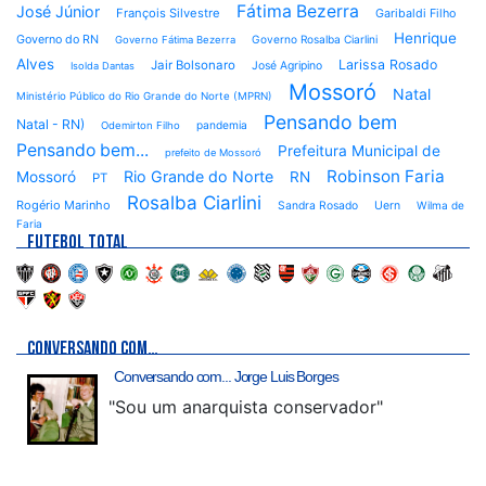
Fátima Bezerra
José Júnior
François Silvestre
Garibaldi Filho
Henrique
Governo do RN
Governo Rosalba Ciarlini
Governo Fátima Bezerra
Alves
Larissa Rosado
Jair Bolsonaro
José Agripino
Isolda Dantas
Mossoró
Natal
Ministério Público do Rio Grande do Norte (MPRN)
Pensando bem
Natal - RN)
pandemia
Odemirton Filho
Pensando bem...
Prefeitura Municipal de
prefeito de Mossoró
Robinson Faria
Rio Grande do Norte
Mossoró
RN
PT
Rosalba Ciarlini
Rogério Marinho
Sandra Rosado
Uern
Wilma de
Faria
FUTEBOL TOTAL
CONVERSANDO COM…
Conversando com... Jorge Luis Borges
"Sou um anarquista conservador"