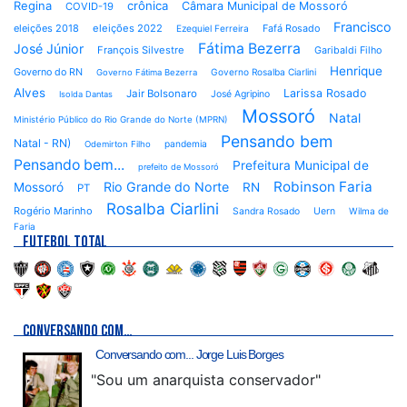
Regina
crônica
Câmara Municipal de Mossoró
COVID-19
Francisco
eleições 2018
eleições 2022
Fafá Rosado
Ezequiel Ferreira
Fátima Bezerra
José Júnior
François Silvestre
Garibaldi Filho
Henrique
Governo do RN
Governo Rosalba Ciarlini
Governo Fátima Bezerra
Alves
Larissa Rosado
Jair Bolsonaro
José Agripino
Isolda Dantas
Mossoró
Natal
Ministério Público do Rio Grande do Norte (MPRN)
Pensando bem
Natal - RN)
pandemia
Odemirton Filho
Pensando bem...
Prefeitura Municipal de
prefeito de Mossoró
Robinson Faria
Rio Grande do Norte
Mossoró
RN
PT
Rosalba Ciarlini
Rogério Marinho
Sandra Rosado
Uern
Wilma de
Faria
FUTEBOL TOTAL
CONVERSANDO COM…
Conversando com... Jorge Luis Borges
"Sou um anarquista conservador"