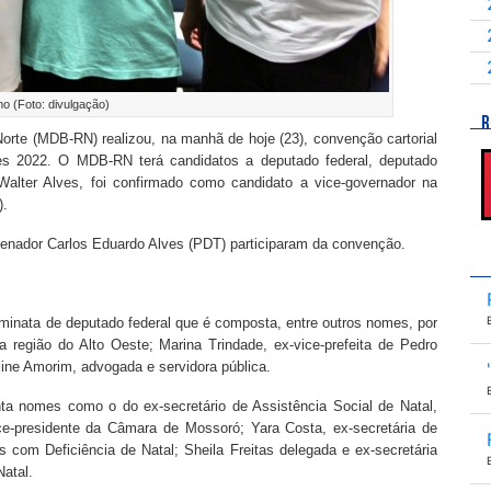
mo (Foto: divulgação)
R
orte (MDB-RN) realizou, na manhã de hoje (23), convenção cartorial
es 2022. O MDB-RN terá candidatos a deputado federal, deputado
Walter Alves, foi confirmado como candidato a vice-governador na
).
senador Carlos Eduardo Alves (PDT) participaram da convenção.
ominata de deputado federal que é composta, entre outros nomes, por
na região do Alto Oeste; Marina Trindade, ex-vice-prefeita de Pedro
line Amorim, advogada e servidora pública.
a nomes como o do ex-secretário de Assistência Social de Natal,
e-presidente da Câmara de Mossoró; Yara Costa, ex-secretária de
 com Deficiência de Natal; Sheila Freitas delegada e ex-secretária
atal.