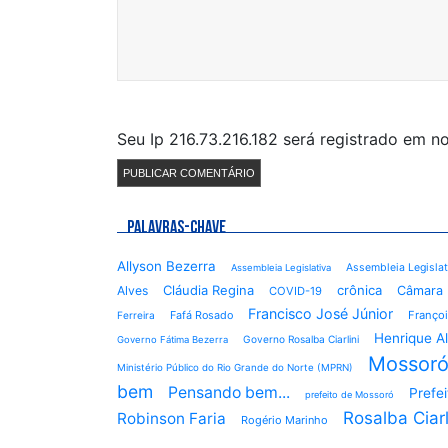
Seu Ip 216.73.216.182 será registrado em 
PALAVRAS-CHAVE
Allyson Bezerra
Assembleia Legisla
Assembleia Legislativa
Cláudia Regina
crônica
Alves
Câmara 
COVID-19
Francisco José Júnior
Fafá Rosado
Françoi
Ferreira
Henrique A
Governo Rosalba Ciarlini
Governo Fátima Bezerra
Mossor
Ministério Público do Rio Grande do Norte (MPRN)
bem
Pensando bem...
Prefe
prefeito de Mossoró
Rosalba Ciarl
Robinson Faria
Rogério Marinho