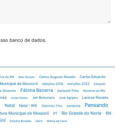
nosso banco de dados.
Carlos Eduardo
Carlos Augusto Rosado
tiva do RN
Beto Rosado
Municipal de Mossoró
eleições 2018
eleições 2022
Ezequiel
Fátima Bezerra
s Silvestre
Garibaldi Filho
Governo do RN
lves
Larissa Rosado
Jair Bolsonaro
José Agripino
Isolda Dantas
ó
Pensando
Natal
Natal - RN)
pandemia
Odemirton Filho
Rio Grande do Norte
itura Municipal de Mossoró
RN
PT
ini
Sandra Rosado
Uern
Wilma de Faria