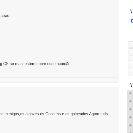
V
atrás.
og CS se manifestem sobre esse acordão.
V
os inimigos,os algozes os Gopistas e os golpeados Agora tudo