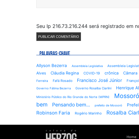
Seu Ip 216.73.216.244 será registrado em 
PALAVRAS-CHAVE
Allyson Bezerra
Assembleia Legisla
Assembleia Legislativa
Cláudia Regina
crônica
Alves
Câmara 
COVID-19
Francisco José Júnior
Fafá Rosado
Françoi
Ferreira
Henrique A
Governo Rosalba Ciarlini
Governo Fátima Bezerra
Mossor
Ministério Público do Rio Grande do Norte (MPRN)
bem
Pensando bem...
Prefe
prefeito de Mossoró
Rosalba Ciarl
Robinson Faria
Rogério Marinho
Home