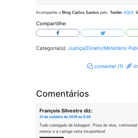
Acompanhe o
Blog Carlos Santos
pelo
Twitte
r
AQUI
,
I
Compartilhe:
Categoria(s):
Justiça/Direito/Ministério Púb
comente! (1)
li
Comentários
François Silvestre
diz:
31 de outubro de 2019 as 0:26
Tudo carregado de bobagem. Pose de ritos, cerimonial 
menos e a catinga seria insuportável.