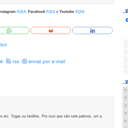
V
nstagram
AQUI
,
Facebook
AQUI
e
Youtube
AQUI
.
lico
nk
rss
enviar por e-mail
V
e etc. Togas ou fardões. Por isso que são sete palmos, um a