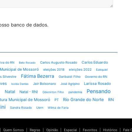
nosso banco de dados.
Carlos Eduardo
Carlos Augusto Rosado
tiva do RN
Beto Rosado
Municipal de Mossoró
eleições 2018
eleições 2022
Ezequiel
Fátima Bezerra
s Silvestre
Garibaldi Filho
Governo do RN
lves
Larissa Rosado
Jair Bolsonaro
José Agripino
Isolda Dantas
ó
Pensando
Natal
Natal - RN)
pandemia
Odemirton Filho
Rio Grande do Norte
itura Municipal de Mossoró
RN
PT
ini
Sandra Rosado
Uern
Wilma de Faria
|
Quem Somos
|
Regras
|
Opinião
|
Especial
|
Favoritos
|
Histórico
|
Fale 