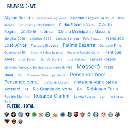
PALAVRAS-CHAVE
Allyson Bezerra
Assembleia Legislativa do RN
Assembleia Legislativa
Beto
Cláudia
Carlos Eduardo Alves
Carlos Augusto Rosado
Rosado
Regina
crônica
Câmara Municipal de Mossoró
COVID-19
Francisco
eleições 2018
eleições 2022
Fafá Rosado
Ezequiel Ferreira
Fátima Bezerra
José Júnior
François Silvestre
Garibaldi Filho
Henrique
Governo do RN
Governo Rosalba Ciarlini
Governo Fátima Bezerra
Alves
Larissa Rosado
Jair Bolsonaro
José Agripino
Isolda Dantas
Mossoró
Natal
Ministério Público do Rio Grande do Norte (MPRN)
Pensando bem
Natal - RN)
pandemia
Odemirton Filho
Pensando bem...
Prefeitura Municipal de
prefeito de Mossoró
Robinson Faria
Rio Grande do Norte
Mossoró
RN
PT
Rosalba Ciarlini
Rogério Marinho
Sandra Rosado
Uern
Wilma de
Faria
FUTEBOL TOTAL