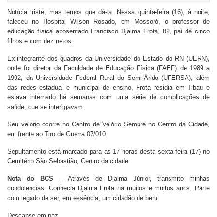
Notícia triste, mas temos que dá-la. Nessa quinta-feira (16), à noite,
faleceu no Hospital Wilson Rosado, em Mossoró, o professor de
educação física aposentado Francisco Djalma Frota, 82, pai de cinco
filhos e com dez netos.
Ex-integrante dos quadros da Universidade do Estado do RN (UERN),
onde foi diretor da Faculdade de Educação Física (FAEF) de 1989 a
1992, da Universidade Federal Rural do Semi-Árido (UFERSA), além
das redes estadual e municipal de ensino, Frota residia em Tibau e
estava internado há semanas com uma série de complicações de
saúde, que se interligavam.
Seu velório ocorre no Centro de Velório Sempre no Centro da Cidade,
em frente ao Tiro de Guerra 07/010.
Sepultamento está marcado para as 17 horas desta sexta-feira (17) no
Cemitério São Sebastião, Centro da cidade
Nota do BCS
– Através de Djalma Júnior, transmito minhas
condolências. Conhecia Djalma Frota há muitos e muitos anos. Parte
com legado de ser, em essência, um cidadão de bem.
Descanse em paz.