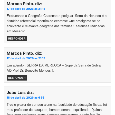
Marcos Pinto.
diz:
17 de abril de 2026 as 21:15
Explucando a Geografia Cearense e potiguar. Serra da Neruoca é o
histórico referencial toponímico cearense wue amalgama-se na
enlevante e relevante geografia das famílias Cearenses radicadas
em Mossoró.
RESPONDER
Marcos Pinto.
diz:
17 de abril de 2026 as 21:19
Em adendp : SERRA DA MERUOCA – Sopé da Serra de Sobral..
Alô Prof Dr. Benedito Mendes !.
RESPONDER
João Luis
diz:
18 de abril de 2026 as 6:58
Tive o prazer de ser seu aluno na faculdade de educação física, foi
meu professor de basquete, homem sereno, equilibrado. Djalma
frota meu professor, meus sinceros sentimentos a toda família.