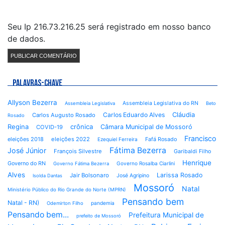
Seu Ip 216.73.216.25 será registrado em nosso banco
de dados.
PALAVRAS-CHAVE
Allyson Bezerra
Assembleia Legislativa do RN
Assembleia Legislativa
Beto
Cláudia
Carlos Eduardo Alves
Carlos Augusto Rosado
Rosado
Regina
crônica
Câmara Municipal de Mossoró
COVID-19
Francisco
eleições 2018
eleições 2022
Fafá Rosado
Ezequiel Ferreira
Fátima Bezerra
José Júnior
François Silvestre
Garibaldi Filho
Henrique
Governo do RN
Governo Rosalba Ciarlini
Governo Fátima Bezerra
Alves
Larissa Rosado
Jair Bolsonaro
José Agripino
Isolda Dantas
Mossoró
Natal
Ministério Público do Rio Grande do Norte (MPRN)
Pensando bem
Natal - RN)
pandemia
Odemirton Filho
Pensando bem...
Prefeitura Municipal de
prefeito de Mossoró