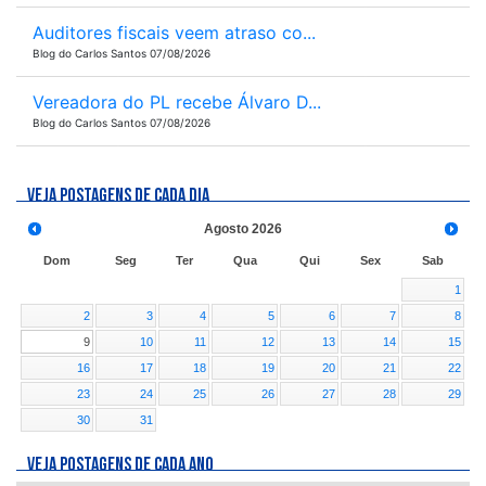
Auditores fiscais veem atraso co...
Blog do Carlos Santos 07/08/2026
Vereadora do PL recebe Álvaro D...
Blog do Carlos Santos 07/08/2026
VEJA POSTAGENS DE CADA DIA
Agosto
2026
Dom
Seg
Ter
Qua
Qui
Sex
Sab
1
2
3
4
5
6
7
8
9
10
11
12
13
14
15
16
17
18
19
20
21
22
23
24
25
26
27
28
29
30
31
VEJA POSTAGENS DE CADA ANO