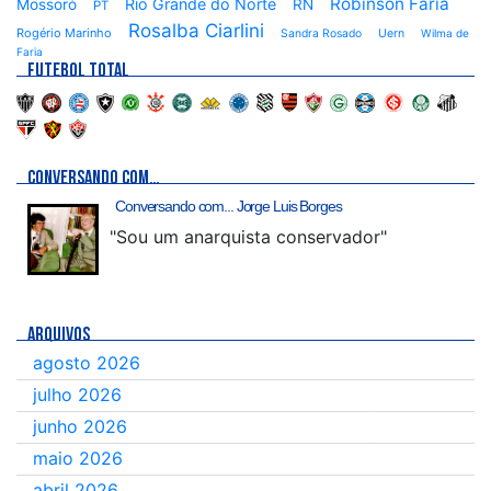
Robinson Faria
Rio Grande do Norte
Mossoró
RN
PT
Rosalba Ciarlini
Rogério Marinho
Sandra Rosado
Uern
Wilma de
Faria
FUTEBOL TOTAL
CONVERSANDO COM…
Conversando com... Jorge Luis Borges
"Sou um anarquista conservador"
ARQUIVOS
agosto 2026
julho 2026
junho 2026
maio 2026
abril 2026