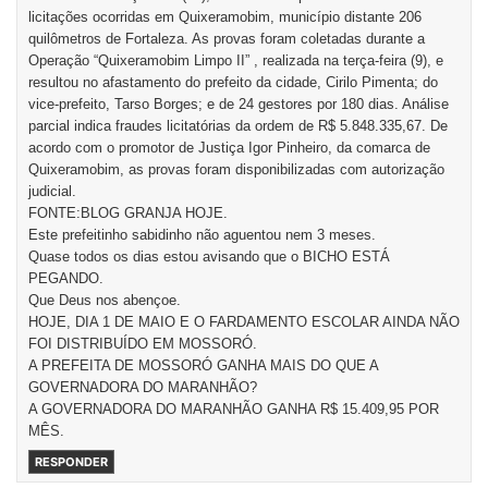
licitações ocorridas em Quixeramobim, município distante 206
quilômetros de Fortaleza. As provas foram coletadas durante a
Operação “Quixeramobim Limpo II” , realizada na terça-feira (9), e
resultou no afastamento do prefeito da cidade, Cirilo Pimenta; do
vice-prefeito, Tarso Borges; e de 24 gestores por 180 dias. Análise
parcial indica fraudes licitatórias da ordem de R$ 5.848.335,67. De
acordo com o promotor de Justiça Igor Pinheiro, da comarca de
Quixeramobim, as provas foram disponibilizadas com autorização
judicial.
FONTE:BLOG GRANJA HOJE.
Este prefeitinho sabidinho não aguentou nem 3 meses.
Quase todos os dias estou avisando que o BICHO ESTÁ
PEGANDO.
Que Deus nos abençoe.
HOJE, DIA 1 DE MAIO E O FARDAMENTO ESCOLAR AINDA NÃO
FOI DISTRIBUÍDO EM MOSSORÓ.
A PREFEITA DE MOSSORÓ GANHA MAIS DO QUE A
GOVERNADORA DO MARANHÃO?
A GOVERNADORA DO MARANHÃO GANHA R$ 15.409,95 POR
MÊS.
RESPONDER