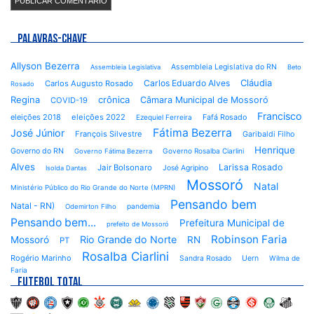
PALAVRAS-CHAVE
Allyson Bezerra
Assembleia Legislativa do RN
Assembleia Legislativa
Beto
Cláudia
Carlos Eduardo Alves
Carlos Augusto Rosado
Rosado
Regina
crônica
Câmara Municipal de Mossoró
COVID-19
Francisco
eleições 2018
eleições 2022
Fafá Rosado
Ezequiel Ferreira
Fátima Bezerra
José Júnior
François Silvestre
Garibaldi Filho
Henrique
Governo do RN
Governo Rosalba Ciarlini
Governo Fátima Bezerra
Alves
Larissa Rosado
Jair Bolsonaro
José Agripino
Isolda Dantas
Mossoró
Natal
Ministério Público do Rio Grande do Norte (MPRN)
Pensando bem
Natal - RN)
pandemia
Odemirton Filho
Pensando bem...
Prefeitura Municipal de
prefeito de Mossoró
Robinson Faria
Rio Grande do Norte
Mossoró
RN
PT
Rosalba Ciarlini
Rogério Marinho
Sandra Rosado
Uern
Wilma de
Faria
FUTEBOL TOTAL