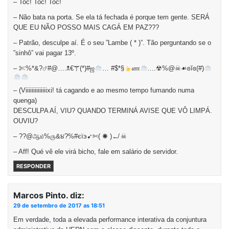
– Toc! Toc! Toc!
– Não bata na porta. Se ela tá fechada é porque tem gente. SERÁ
QUE EU NÃO POSSO MAIS CAGÁ EM PAZ???
– Patrão, desculpe aí. É o seu ”Lambe ( * )”. Tão perguntando se o
”sinhô” vai pagar 13º.
– ✄%*&?☄#@….☠€☤(*)#ஜ
… #$*§
ண
….☢%@☠☙ʚĭɞ(#)
– (Viiiiiiiiiiiiiixi! tá cagando e ao mesmo tempo fumando numa
quenga)
DESCULPA AÍ, VIU? QUANDO TERMINÁ AVISE QUE VÔ LIMPÁ.
OUVIU?
– ??@ஆ௰%௫&૪?%#єїэ➹✄( ✺ )↚ ☠
– Aff! Qué vê ele virá bicho, fale em salário de servidor.
RESPONDER
Marcos Pinto.
diz:
29 de setembro de 2017 as 18:51
Em verdade, toda a elevada performance interativa da conjuntura