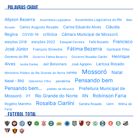
PALAVRAS-CHAVE
Allyson Bezerra
Assembleia Legislativa do RN
Assembleia Legislativa
Beto
Cláudia
Carlos Eduardo Alves
Carlos Augusto Rosado
Rosado
Regina
crônica
Câmara Municipal de Mossoró
COVID-19
Francisco
eleições 2018
eleições 2022
Fafá Rosado
Ezequiel Ferreira
Fátima Bezerra
José Júnior
François Silvestre
Garibaldi Filho
Henrique
Governo do RN
Governo Rosalba Ciarlini
Governo Fátima Bezerra
Alves
Larissa Rosado
Jair Bolsonaro
José Agripino
Isolda Dantas
Mossoró
Natal
Ministério Público do Rio Grande do Norte (MPRN)
Pensando bem
Natal - RN)
pandemia
Odemirton Filho
Pensando bem...
Prefeitura Municipal de
prefeito de Mossoró
Robinson Faria
Rio Grande do Norte
Mossoró
RN
PT
Rosalba Ciarlini
Rogério Marinho
Sandra Rosado
Uern
Wilma de
Faria
FUTEBOL TOTAL