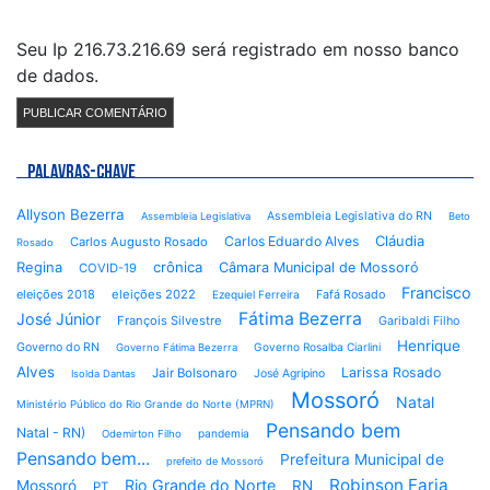
Seu Ip 216.73.216.69 será registrado em nosso banco
de dados.
PALAVRAS-CHAVE
Allyson Bezerra
Assembleia Legislativa do RN
Assembleia Legislativa
Beto
Cláudia
Carlos Eduardo Alves
Carlos Augusto Rosado
Rosado
Regina
crônica
Câmara Municipal de Mossoró
COVID-19
Francisco
eleições 2018
eleições 2022
Fafá Rosado
Ezequiel Ferreira
Fátima Bezerra
José Júnior
François Silvestre
Garibaldi Filho
Henrique
Governo do RN
Governo Rosalba Ciarlini
Governo Fátima Bezerra
Alves
Larissa Rosado
Jair Bolsonaro
José Agripino
Isolda Dantas
Mossoró
Natal
Ministério Público do Rio Grande do Norte (MPRN)
Pensando bem
Natal - RN)
pandemia
Odemirton Filho
Pensando bem...
Prefeitura Municipal de
prefeito de Mossoró
Robinson Faria
Rio Grande do Norte
Mossoró
RN
PT