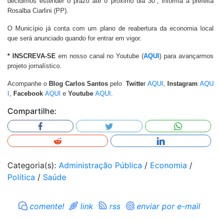
decidimos estender o prazo até o próximo dia 30”, informa a prefeita
Rosalba Ciarlini (PP).
O Município já conta com um plano de reabertura da economia local
que será anunciado quando for entrar em vigor.
* INSCREVA-SE
em nosso canal no Youtube (
AQUI
) para avançarmos
projeto jornalístico.
Acompanhe o
Blog Carlos Santos
pelo
Twitte
r
AQUI
,
Instagram
AQU
I
,
Facebook
AQUI
e
Youtube
AQUI
.
Compartilhe:
Categoria(s):
Administração Pública
/
Economia
/
Política
/
Saúde
comente!
link
rss
enviar por e-mail