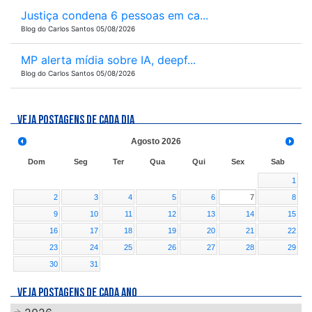
Justiça condena 6 pessoas em ca...
Blog do Carlos Santos 05/08/2026
MP alerta mídia sobre IA, deepf...
Blog do Carlos Santos 05/08/2026
VEJA POSTAGENS DE CADA DIA
Agosto
2026
Dom
Seg
Ter
Qua
Qui
Sex
Sab
1
2
3
4
5
6
7
8
9
10
11
12
13
14
15
16
17
18
19
20
21
22
23
24
25
26
27
28
29
30
31
VEJA POSTAGENS DE CADA ANO