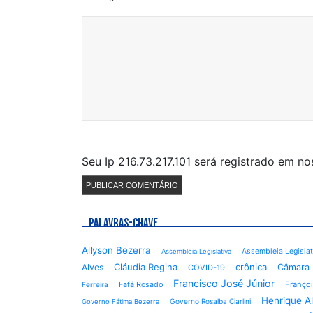
Seu Ip 216.73.217.101 será registrado em n
PALAVRAS-CHAVE
Allyson Bezerra
Assembleia Legisla
Assembleia Legislativa
Cláudia Regina
crônica
Alves
Câmara 
COVID-19
Francisco José Júnior
Fafá Rosado
Françoi
Ferreira
Henrique A
Governo Rosalba Ciarlini
Governo Fátima Bezerra