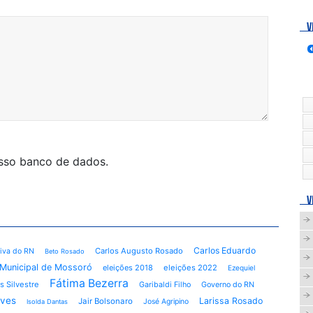
V
osso banco de dados.
V
Carlos Eduardo
Carlos Augusto Rosado
tiva do RN
Beto Rosado
Municipal de Mossoró
eleições 2018
eleições 2022
Ezequiel
Fátima Bezerra
s Silvestre
Garibaldi Filho
Governo do RN
lves
Larissa Rosado
Jair Bolsonaro
José Agripino
Isolda Dantas