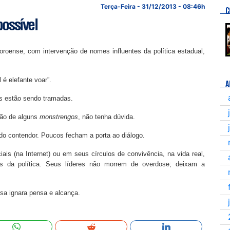
Terça-Feira - 31/12/2013 - 08:46h
C
possível
oroense, com intervenção de nomes influentes da política estadual,
é elefante voar”.
A
s estão sendo tramadas.
ção de alguns
monstrengos
, não tenha dúvida.
do contendor. Poucos fecham a porta ao diálogo.
is (na Internet) ou em seus círculos de convivência, na vida real,
s da política. Seus líderes não morrem de overdose; deixam a
ssa ignara pensa e alcança.