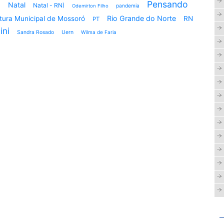
ó
Pensando
Natal
Natal - RN)
pandemia
Odemirton Filho
Rio Grande do Norte
itura Municipal de Mossoró
RN
PT
ini
Sandra Rosado
Uern
Wilma de Faria