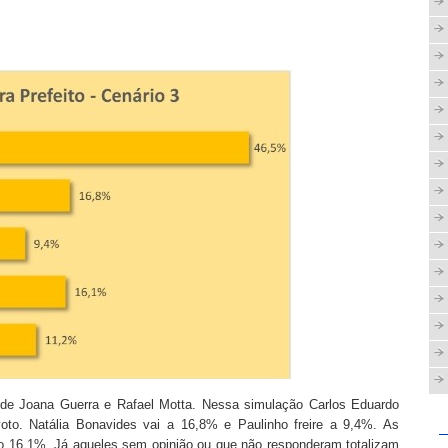
e Joana Guerra e Rafael Motta. Nessa simulação Carlos Eduardo
oto. Natália Bonavides vai a 16,8% e Paulinho freire a 9,4%. As
o 16,1%. Já aqueles sem opinião ou que não responderam totalizam