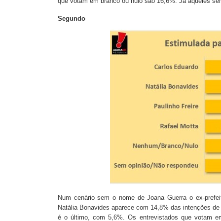
que votam em branco ou nulo são 16,6%. Já aqueles se
Segundo
Num cenário sem o nome de Joana Guerra o ex-prefeit
Natália Bonavides aparece com 14,8% das intenções de v
é o último, com 5,6%. Os entrevistados que votam e