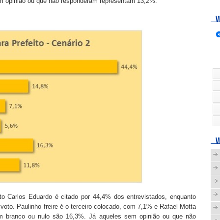
m opinião ou que não responderam representam 13,2%.
V
V
o Carlos Eduardo é citado por 44,4% dos entrevistados, enquanto
oto. Paulinho freire é o terceiro colocado, com 7,1% e Rafael Motta
m branco ou nulo são 16,3%. Já aqueles sem opinião ou que não