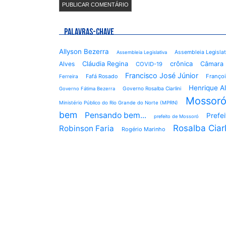
PALAVRAS-CHAVE
Allyson Bezerra
Assembleia Legisla
Assembleia Legislativa
Cláudia Regina
crônica
Alves
Câmara 
COVID-19
Francisco José Júnior
Fafá Rosado
Françoi
Ferreira
Henrique A
Governo Rosalba Ciarlini
Governo Fátima Bezerra
Mossor
Ministério Público do Rio Grande do Norte (MPRN)
bem
Pensando bem...
Prefe
prefeito de Mossoró
Rosalba Ciarl
Robinson Faria
Rogério Marinho