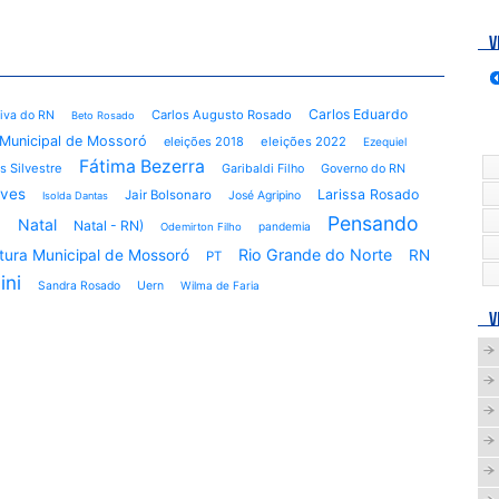
V
Carlos Eduardo
Carlos Augusto Rosado
tiva do RN
Beto Rosado
Municipal de Mossoró
eleições 2018
eleições 2022
Ezequiel
Fátima Bezerra
s Silvestre
Garibaldi Filho
Governo do RN
lves
Larissa Rosado
Jair Bolsonaro
José Agripino
Isolda Dantas
ó
Pensando
Natal
Natal - RN)
pandemia
Odemirton Filho
Rio Grande do Norte
itura Municipal de Mossoró
RN
PT
ini
Sandra Rosado
Uern
Wilma de Faria
V