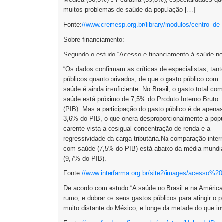
muitos problemas de saúde da população […]”
Fonte:
//www.cremesp.org.br/library/modulos/centro_
Sobre financiamento:
Segundo o estudo “Acesso e financiamento à saúde no 
“Os dados confirmam as críticas de especialistas, tant
públicos quanto privados, de que o gasto público com
saúde é ainda insuficiente. No Brasil, o gasto total co
saúde está próximo de 7,5% do Produto Interno Bruto
(PIB). Mas a participação do gasto público é de apena
3,6% do PIB, o que onera desproporcionalmente a pop
carente vista a desigual concentração de renda e a
regressividade da carga tributária.Na comparação intern
com saúde (7,5% do PIB) está abaixo da média mundi
(9,7% do PIB).
Fonte:
//www.interfarma.org.br/site2/images/acesso%2
De acordo com estudo “A saúde no Brasil e na América L
rumo, e dobrar os seus gastos públicos para atingir o p
muito distante do México, e longe da metade do que in