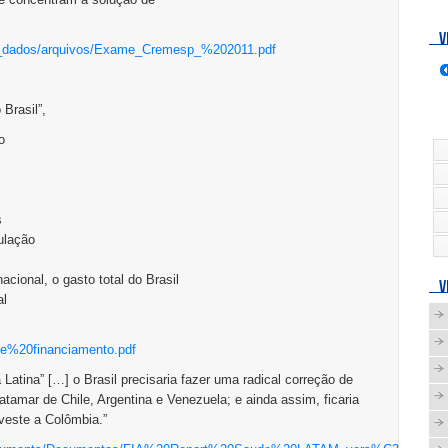
V
de_dados/arquivos/Exame_Cremesp_%202011.pdf
Brasil”,
o
m
s
ulação
acional, o gasto total do Brasil
V
al
0e%20financiamento.pdf
atina” […] o Brasil precisaria fazer uma radical correção de
atamar de Chile, Argentina e Venezuela; e ainda assim, ficaria
veste a Colômbia.”