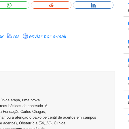
nk
rss
enviar por e-mail
única etapa, uma prova
áreas básicas de conteúdo. A
la Fundação Carlos Chagas,
Chamou a atenção o baixo percentil de acertos em campos
acertos), Obstetrícia (54,1%), Clínica
ue concentram a solução de