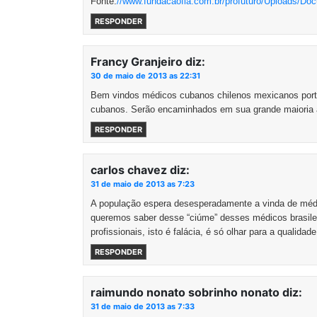
Fonte:
//www.fundacaofia.com.br/profuturo/Upload
RESPONDER
Francy Granjeiro
diz:
30 de maio de 2013 as 22:31
Bem vindos médicos cubanos chilenos mexicanos p
cubanos. Serão encaminhados em sua grande maioria ao
RESPONDER
carlos chavez
diz:
31 de maio de 2013 as 7:23
A população espera desesperadamente a vinda de méd
queremos saber desse “ciúme” desses médicos brasile
profissionais, isto é falácia, é só olhar para a qual
RESPONDER
raimundo nonato sobrinho nonato
diz:
31 de maio de 2013 as 7:33