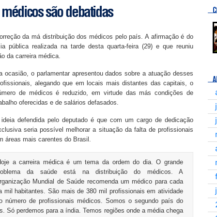
 médicos são debatidas
C
orreção da má distribuição dos médicos pelo país. A afirmação é do
 pública realizada na tarde desta quarta-feira (29) e que reuniu
ão da carreira médica.
a ocasião, o parlamentar apresentou dados sobre a atuação desses
A
rofissionais, alegando que em locais mais distantes das capitais, o
úmero de médicos é reduzido, em virtude das más condições de
rabalho oferecidas e de salários defasados.
 ideia defendida pelo deputado é que com um cargo de dedicação
xclusiva seria possível melhorar a situação da falta de profissionais
m áreas mais carentes do Brasil.
Hoje a carreira médica é um tema da ordem do dia. O grande
roblema da saúde está na distribuição do médicos. A
rganização Mundial de Saúde recomenda um médico para cada
a mil habitantes. São mais de 380 mil profissionais em atividade
no número de profissionais médicos. Somos o segundo país do
. Só perdemos para a índia. Temos regiões onde a média chega