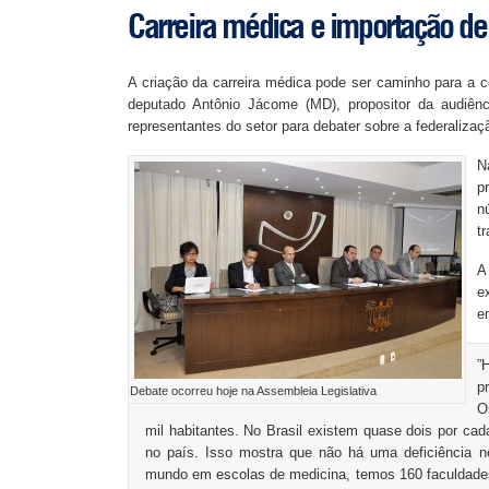
Carreira médica e importação de
A criação da carreira médica pode ser caminho para a c
deputado Antônio Jácome (MD), propositor da audiência
representantes do setor para debater sobre a federalizaç
N
p
n
t
A
e
e
”
p
Debate ocorreu hoje na Assembleia Legislativa
O
mil habitantes. No Brasil existem quase dois por cad
no país. Isso mostra que não há uma deficiência 
mundo em escolas de medicina, temos 160 faculdades