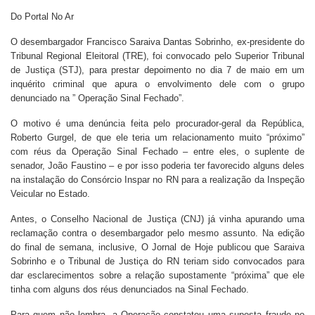
Do Portal No Ar
O desembargador Francisco Saraiva Dantas Sobrinho, ex-presidente do
Tribunal Regional Eleitoral (TRE), foi convocado pelo Superior Tribunal
de Justiça (STJ), para prestar depoimento no dia 7 de maio em um
inquérito criminal que apura o envolvimento dele com o grupo
denunciado na ” Operação Sinal Fechado”.
O motivo é uma denúncia feita pelo procurador-geral da República,
Roberto Gurgel, de que ele teria um relacionamento muito “próximo”
com réus da Operação Sinal Fechado – entre eles, o suplente de
senador, João Faustino – e por isso poderia ter favorecido alguns deles
na instalação do Consórcio Inspar no RN para a realização da Inspeção
Veicular no Estado.
Antes, o Conselho Nacional de Justiça (CNJ) já vinha apurando uma
reclamação contra o desembargador pelo mesmo assunto. Na edição
do final de semana, inclusive, O Jornal de Hoje publicou que Saraiva
Sobrinho e o Tribunal de Justiça do RN teriam sido convocados para
dar esclarecimentos sobre a relação supostamente “próxima” que ele
tinha com alguns dos réus denunciados na Sinal Fechado.
Para quem não lembra, a Operação constatou uma suposta fraude no