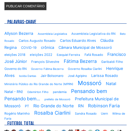
PALAVRAS-CHAVE
Allyson Bezerra
Assembleia Legislativa do RN
Assembleia Legislativa
Beto
Cláudia
Carlos Eduardo Alves
Carlos Augusto Rosado
Rosado
Regina
crônica
Câmara Municipal de Mossoró
COVID-19
Francisco
eleições 2018
eleições 2022
Fafá Rosado
Ezequiel Ferreira
Fátima Bezerra
José Júnior
François Silvestre
Garibaldi Filho
Henrique
Governo do RN
Governo Rosalba Ciarlini
Governo Fátima Bezerra
Alves
Larissa Rosado
Jair Bolsonaro
José Agripino
Isolda Dantas
Mossoró
Natal
Ministério Público do Rio Grande do Norte (MPRN)
Pensando bem
Natal - RN)
pandemia
Odemirton Filho
Pensando bem...
Prefeitura Municipal de
prefeito de Mossoró
Robinson Faria
Rio Grande do Norte
Mossoró
RN
PT
Rosalba Ciarlini
Rogério Marinho
Sandra Rosado
Uern
Wilma de
Faria
FUTEBOL TOTAL