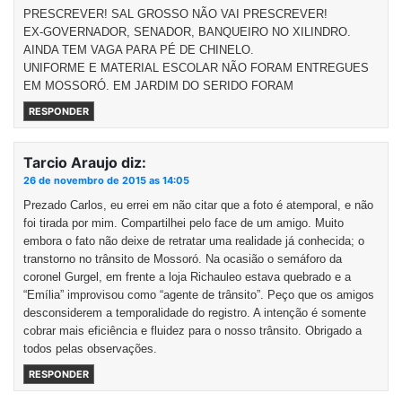
PRESCREVER! SAL GROSSO NÃO VAI PRESCREVER!
EX-GOVERNADOR, SENADOR, BANQUEIRO NO XILINDRO.
AINDA TEM VAGA PARA PÉ DE CHINELO.
UNIFORME E MATERIAL ESCOLAR NÃO FORAM ENTREGUES
EM MOSSORÓ. EM JARDIM DO SERIDO FORAM
RESPONDER
Tarcio Araujo
diz:
26 de novembro de 2015 as 14:05
Prezado Carlos, eu errei em não citar que a foto é atemporal, e não
foi tirada por mim. Compartilhei pelo face de um amigo. Muito
embora o fato não deixe de retratar uma realidade já conhecida; o
transtorno no trânsito de Mossoró. Na ocasião o semáforo da
coronel Gurgel, em frente a loja Richauleo estava quebrado e a
“Emília” improvisou como “agente de trânsito”. Peço que os amigos
desconsiderem a temporalidade do registro. A intenção é somente
cobrar mais eficiência e fluidez para o nosso trânsito. Obrigado a
todos pelas observações.
RESPONDER