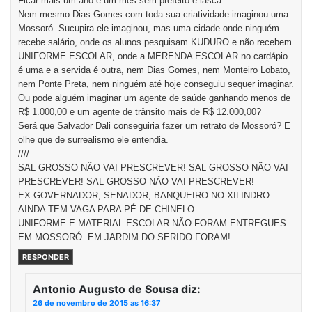
Ficar mais um ano e um mês sem prefeito é lasca.
Nem mesmo Dias Gomes com toda sua criatividade imaginou uma
Mossoró. Sucupira ele imaginou, mas uma cidade onde ninguém
recebe salário, onde os alunos pesquisam KUDURO e não recebem
UNIFORME ESCOLAR, onde a MERENDA ESCOLAR no cardápio
é uma e a servida é outra, nem Dias Gomes, nem Monteiro Lobato,
nem Ponte Preta, nem ninguém até hoje conseguiu sequer imaginar.
Ou pode alguém imaginar um agente de saúde ganhando menos de
R$ 1.000,00 e um agente de trânsito mais de R$ 12.000,00?
Será que Salvador Dali conseguiria fazer um retrato de Mossoró? E
olhe que de surrealismo ele entendia.
////
SAL GROSSO NÃO VAI PRESCREVER! SAL GROSSO NÃO VAI
PRESCREVER! SAL GROSSO NÃO VAI PRESCREVER!
EX-GOVERNADOR, SENADOR, BANQUEIRO NO XILINDRO.
AINDA TEM VAGA PARA PÉ DE CHINELO.
UNIFORME E MATERIAL ESCOLAR NÃO FORAM ENTREGUES
EM MOSSORÓ. EM JARDIM DO SERIDO FORAM!
RESPONDER
Antonio Augusto de Sousa
diz:
26 de novembro de 2015 as 16:37