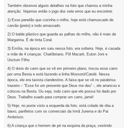
Também observei alguns detalhes na foto que chamou a minha
atenção. Vejamos então o jogo dos sete erros que eu encontrei:
1) Esse panelão que cozinha o milho, hoje está chamuscado de
carvão (preto) e todo amassado.
2) O balde plástico que guarda as palhas do milho, não é mais de
Margarina. É de tinta Coral.
3) Emília, na época em saiu nessa foto, era solteira. Hoje, é casada
e mãe de 4 crianças: Chatôbriano, Pôl Macarti, Euton Joni e
Uoztum Filho.
4) O dono do carro que se vê em primeiro plano, trocou esse carro
por uma Besta e está fazendo a linha Mossoró/Catolé. Nessa
época, ele era taxista clandestino. A faixa que se vê no parabrisa
traseiro – ”Esse foi um presente que Deus me deu” -, ele arrancou e
colocou na Besta. Ou seja, todo carro que ele possui foi dado por
Deus. Trabalho suado para comprar um carro, jamé!
5) Hoje, no poste visto a esquerda da foto, está colado de riba a
baixo, panfletos com os comerciais da Irmã Jurema e do Pai
Ambrózio.
6) A criança que o homem de pé na esquina da praça, vestindo