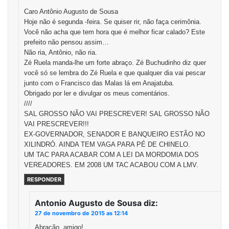
Caro Antônio Augusto de Sousa
Hoje não é segunda -feira. Se quiser rir, não faça cerimônia.
Você não acha que tem hora que é melhor ficar calado? Este
prefeito não pensou assim…
Não ria, Antônio, não ria.
Zé Ruela manda-lhe um forte abraço. Zé Buchudinho diz quer
você só se lembra do Zé Ruela e que qualquer dia vai pescar
junto com o Francisco das Malas lá em Anajatuba.
Obrigado por ler e divulgar os meus comentários.
////
SAL GROSSO NÃO VAI PRESCREVER! SAL GROSSO NÃO
VAI PRESCREVER!!!
EX-GOVERNADOR, SENADOR E BANQUEIRO ESTÃO NO
XILINDRÓ. AINDA TEM VAGA PARA PÉ DE CHINELO.
UM TAC PARA ACABAR COM A LEI DA MORDOMIA DOS
VEREADORES. EM 2008 UM TAC ACABOU COM A LMV.
RESPONDER
Antonio Augusto de Sousa
diz:
27 de novembro de 2015 as 12:14
Abração, amigo!