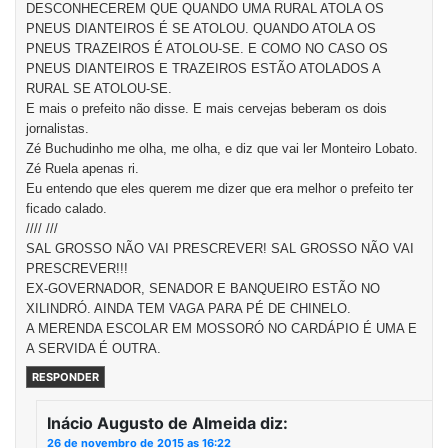
DESCONHECEREM QUE QUANDO UMA RURAL ATOLA OS
PNEUS DIANTEIROS É SE ATOLOU. QUANDO ATOLA OS
PNEUS TRAZEIROS É ATOLOU-SE. E COMO NO CASO OS
PNEUS DIANTEIROS E TRAZEIROS ESTÃO ATOLADOS A
RURAL SE ATOLOU-SE.
E mais o prefeito não disse. E mais cervejas beberam os dois
jornalistas.
Zé Buchudinho me olha, me olha, e diz que vai ler Monteiro Lobato.
Zé Ruela apenas ri.
Eu entendo que eles querem me dizer que era melhor o prefeito ter
ficado calado.
//// ///
SAL GROSSO NÃO VAI PRESCREVER! SAL GROSSO NÃO VAI
PRESCREVER!!!
EX-GOVERNADOR, SENADOR E BANQUEIRO ESTÃO NO
XILINDRÓ. AINDA TEM VAGA PARA PÉ DE CHINELO.
A MERENDA ESCOLAR EM MOSSORÓ NO CARDÁPIO É UMA E
A SERVIDA É OUTRA.
RESPONDER
Inácio Augusto de Almeida
diz:
26 de novembro de 2015 as 16:22