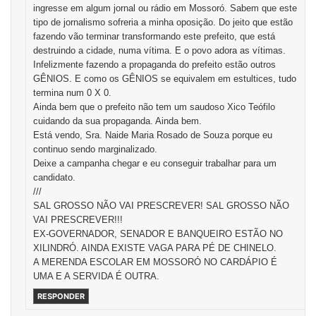
ingresse em algum jornal ou rádio em Mossoró. Sabem que este
tipo de jornalismo sofreria a minha oposição. Do jeito que estão
fazendo vão terminar transformando este prefeito, que está
destruindo a cidade, numa vítima. E o povo adora as vítimas.
Infelizmente fazendo a propaganda do prefeito estão outros
GÊNIOS. E como os GÊNIOS se equivalem em estultices, tudo
termina num 0 X 0.
Ainda bem que o prefeito não tem um saudoso Xico Teófilo
cuidando da sua propaganda. Ainda bem.
Está vendo, Sra. Naide Maria Rosado de Souza porque eu
continuo sendo marginalizado.
Deixe a campanha chegar e eu conseguir trabalhar para um
candidato.
///
SAL GROSSO NÃO VAI PRESCREVER! SAL GROSSO NÃO
VAI PRESCREVER!!!
EX-GOVERNADOR, SENADOR E BANQUEIRO ESTÃO NO
XILINDRÓ. AINDA EXISTE VAGA PARA PÉ DE CHINELO.
A MERENDA ESCOLAR EM MOSSORÓ NO CARDÁPIO É
UMA E A SERVIDA É OUTRA.
RESPONDER