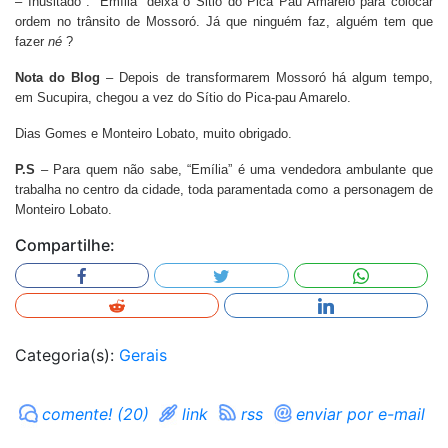
– Inusitado : “Emília” deixa o Sitio do Pica Pau Amarelo para colocar
ordem no trânsito de Mossoró. Já que ninguém faz, alguém tem que
fazer
né
?
Nota do Blog
– Depois de transformarem Mossoró há algum tempo,
em Sucupira, chegou a vez do Sítio do Pica-pau Amarelo.
Dias Gomes e Monteiro Lobato, muito obrigado.
P.S
– Para quem não sabe, “Emília” é uma vendedora ambulante que
trabalha no centro da cidade, toda paramentada como a personagem de
Monteiro Lobato.
Compartilhe:
Categoria(s):
Gerais
comente! (20)
link
rss
enviar por e-mail