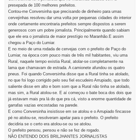
presepada de 100 melhores prefeitos.
Contou-me Conversinha que precisando de dinheiro para umas
cervejinhas resolveu dar uma volta por pequenas cidades do interior
onde certamente encontraria prefeitos sempre dispostos a serem
generosos com um pobre jornalista. Principalmente quando sabiam
que ele era o jornalista de maior prestígio no Maranhão.E assim
chegou a Paço do Lumiar.
E no meio de uma rodada de cervejas com o prefeito de Paço do
Lumiar, na época com pouco mais de três mil habitantes, viu uma
Rural, naquele tempo existia Rural, atolar-se completamente na
lama que chamavam de estrada. A camionete afundou os quatro
pneus. Foi quando Conversinha disse que a Rural tinha se atolado,
no que foi logo corrigido pelo seu fiel escudeiro Arrupiado, que todo
saliente disse em alto e bom som que a Rural não tinha se atolado,
mas sim, a Rural atolou-se. E aí começou o bate boca dos dois que
já estavam mais pra lá do que pra cá, visto a enorme quantidade de
garrafas vazias encostadas na parede.
E como Conversinha insistisse em se atolou e o Arrupiado fincasse
pé no atolou-se, resolveram apelar para o prefeito. O prefeito
decidiria se o certo era atolou-se ou se atolou.
O prefeito pensou, pensou e não se fez de rogado.
NÃO ENTENDO DOIS BRILJHANTES JORNALISTAS