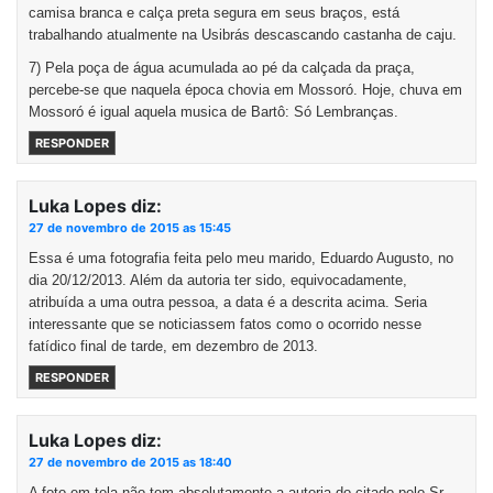
camisa branca e calça preta segura em seus braços, está
trabalhando atualmente na Usibrás descascando castanha de caju.
7) Pela poça de água acumulada ao pé da calçada da praça,
percebe-se que naquela época chovia em Mossoró. Hoje, chuva em
Mossoró é igual aquela musica de Bartô: Só Lembranças.
RESPONDER
Luka Lopes
diz:
27 de novembro de 2015 as 15:45
Essa é uma fotografia feita pelo meu marido, Eduardo Augusto, no
dia 20/12/2013. Além da autoria ter sido, equivocadamente,
atribuída a uma outra pessoa, a data é a descrita acima. Seria
interessante que se noticiassem fatos como o ocorrido nesse
fatídico final de tarde, em dezembro de 2013.
RESPONDER
Luka Lopes
diz:
27 de novembro de 2015 as 18:40
A foto em tela não tem absolutamente a autoria do citado pelo Sr.