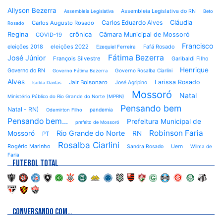
Allyson Bezerra
Assembleia Legislativa do RN
Assembleia Legislativa
Beto
Cláudia
Carlos Eduardo Alves
Carlos Augusto Rosado
Rosado
Regina
crônica
Câmara Municipal de Mossoró
COVID-19
Francisco
eleições 2018
eleições 2022
Fafá Rosado
Ezequiel Ferreira
Fátima Bezerra
José Júnior
François Silvestre
Garibaldi Filho
Henrique
Governo do RN
Governo Rosalba Ciarlini
Governo Fátima Bezerra
Alves
Larissa Rosado
Jair Bolsonaro
José Agripino
Isolda Dantas
Mossoró
Natal
Ministério Público do Rio Grande do Norte (MPRN)
Pensando bem
Natal - RN)
pandemia
Odemirton Filho
Pensando bem...
Prefeitura Municipal de
prefeito de Mossoró
Robinson Faria
Rio Grande do Norte
Mossoró
RN
PT
Rosalba Ciarlini
Rogério Marinho
Sandra Rosado
Uern
Wilma de
Faria
FUTEBOL TOTAL
CONVERSANDO COM…