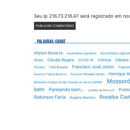
Seu Ip 216.73.216.47 será registrado em n
PALAVRAS-CHAVE
Allyson Bezerra
Assembleia Legisla
Assembleia Legislativa
Cláudia Regina
crônica
Alves
Câmara 
COVID-19
Francisco José Júnior
Fafá Rosado
Françoi
Ferreira
Henrique A
Governo Rosalba Ciarlini
Governo Fátima Bezerra
Mossor
Ministério Público do Rio Grande do Norte (MPRN)
bem
Pensando bem...
Prefe
prefeito de Mossoró
Rosalba Ciarl
Robinson Faria
Rogério Marinho