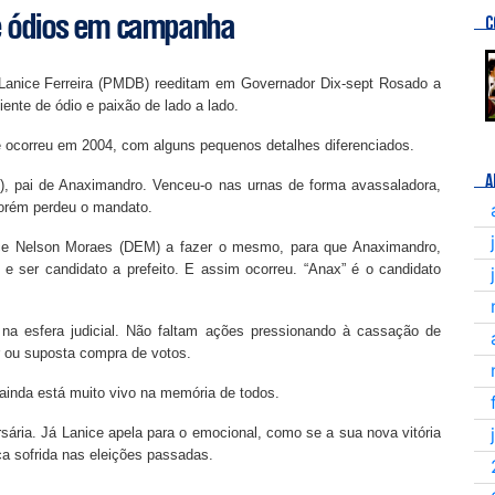
 e ódios em campanha
C
 Lanice Ferreira (PMDB) reeditam em Governador Dix-sept Rosado a
nte de ódio e paixão de lado a lado.
ue ocorreu em 2004, com alguns pequenos detalhes diferenciados.
A
), pai de Anaximandro. Venceu-o nas urnas de forma avassaladora,
orém perdeu o mandato.
ice Nelson Moraes (DEM) a fazer o mesmo, para que Anaximandro,
 ser candidato a prefeito. E assim ocorreu. “Anax” é o candidato
na esfera judicial. Não faltam ações pressionando à cassação de
ar ou suposta compra de votos.
 ainda está muito vivo na memória de todos.
rsária. Já Lanice apela para o emocional, como se a sua nova vitória
ça sofrida nas eleições passadas.