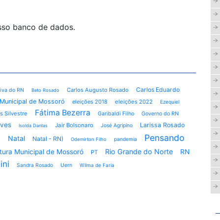
osso banco de dados.
Carlos Eduardo
Carlos Augusto Rosado
tiva do RN
Beto Rosado
Municipal de Mossoró
eleições 2018
eleições 2022
Ezequiel
Fátima Bezerra
s Silvestre
Garibaldi Filho
Governo do RN
lves
Larissa Rosado
Jair Bolsonaro
José Agripino
Isolda Dantas
ó
Pensando
Natal
Natal - RN)
pandemia
Odemirton Filho
Rio Grande do Norte
itura Municipal de Mossoró
RN
PT
ini
Sandra Rosado
Uern
Wilma de Faria