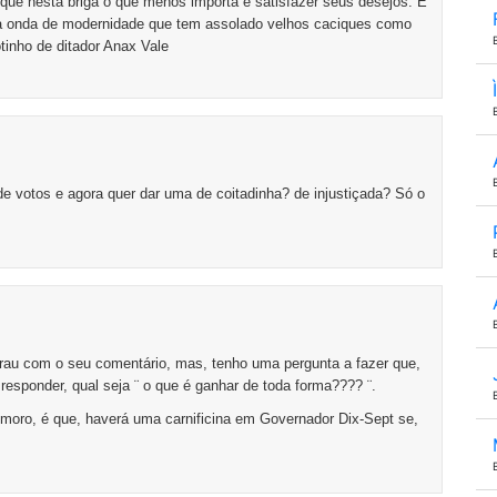
que nesta briga o que menos importa é satisfazer seus desejos. É
o da onda de modernidade que tem assolado velhos caciques como
hotinho de ditador Anax Vale
de votos e agora quer dar uma de coitadinha? de injustiçada? Só o
grau com o seu comentário, mas, tenho uma pergunta a fazer que,
esponder, qual seja ¨ o que é ganhar de toda forma???? ¨.
 moro, é que, haverá uma carnificina em Governador Dix-Sept se,