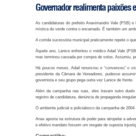
Governador realimenta paixões
As candidaturas do prefeito Anaximandro Vale (PSB) e
mística do verde contra o encarnado. É também um ambie
A corrida sucessória municipal praticamente repete o q
Àquele ano, Lanice enfrentou o médico Adail Vale (PSB
mas terminou cassada por compra de votos. Assumiu, p
Há poucos meses, Adail renunciou e “convenceu” o v
presidente da Câmara de Vereadores, pudesse assumir e
governista e seu grupo pega outra vez Lanice de frente.
Além da campanha nas ruas, eles travam outro duelo 
registro de candidatura, denúncia de propaganda irregul
O ambiente judicial e policialesco da campanha de 2004
Anax aposta na estrutura de poder para atropelar a adve
e efetivo mandato fossem um resgate de suposta injusti
Compartilhe: