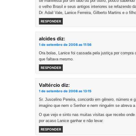
se manifesta por um lado ou por outro, pouco sabendo 
o velho Brasil e seus antigos interiores se refazend
Dr. Adail Vale, Lanice Ferreira, Gilberto Martins e o fil
RESPONDER
alcides
diz:
1 de setembro de 2008 as 11:56
Ora bolas, Lanice foi cassada pela justiça por compra 
que faltava mesmo.
RESPONDER
Valtércio
diz:
1 de setembro de 2008 as 13:15
Sr. Juscelino Pereira, concordo em gênero, número e 
imagino que nem o Senhor e nem ninguém se atreva a r
O que vejo e sinto nas muitas visitas que recebo onde
por acaso Lanice ganhar e não levar.
RESPONDER