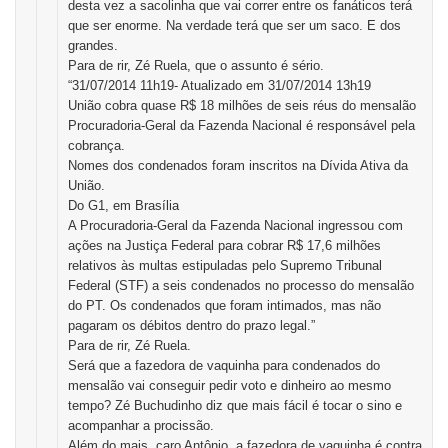
desta vez a sacolinha que vai correr entre os fanáticos terá
que ser enorme. Na verdade terá que ser um saco. E dos
grandes.
Para de rir, Zé Ruela, que o assunto é sério.
“31/07/2014 11h19- Atualizado em 31/07/2014 13h19
União cobra quase R$ 18 milhões de seis réus do mensalão
Procuradoria-Geral da Fazenda Nacional é responsável pela
cobrança.
Nomes dos condenados foram inscritos na Dívida Ativa da
União.
Do G1, em Brasília
A Procuradoria-Geral da Fazenda Nacional ingressou com
ações na Justiça Federal para cobrar R$ 17,6 milhões
relativos às multas estipuladas pelo Supremo Tribunal
Federal (STF) a seis condenados no processo do mensalão
do PT. Os condenados que foram intimados, mas não
pagaram os débitos dentro do prazo legal.”
Para de rir, Zé Ruela.
Será que a fazedora de vaquinha para condenados do
mensalão vai conseguir pedir voto e dinheiro ao mesmo
tempo? Zé Buchudinho diz que mais fácil é tocar o sino e
acompanhar a procissão.
Além do mais, caro Antônio, a fazedora de vaquinha é contra