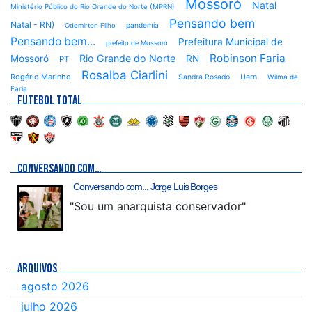
Mossoró
Natal
Ministério Público do Rio Grande do Norte (MPRN)
Pensando bem
Natal - RN)
pandemia
Odemirton Filho
Pensando bem...
Prefeitura Municipal de
prefeito de Mossoró
Robinson Faria
Rio Grande do Norte
Mossoró
RN
PT
Rosalba Ciarlini
Rogério Marinho
Sandra Rosado
Uern
Wilma de
Faria
FUTEBOL TOTAL
CONVERSANDO COM…
Conversando com... Jorge Luis Borges
"Sou um anarquista conservador"
ARQUIVOS
agosto 2026
julho 2026