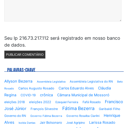
Seu Ip 216.73.217.112 será registrado em nosso banco
de dados.
PALAVRAS-CHAVE
Allyson Bezerra
Assembleia Legislativa do RN
Assembleia Legislativa
Beto
Cláudia
Carlos Eduardo Alves
Carlos Augusto Rosado
Rosado
Regina
crônica
Câmara Municipal de Mossoró
COVID-19
Francisco
eleições 2018
eleições 2022
Fafá Rosado
Ezequiel Ferreira
Fátima Bezerra
José Júnior
François Silvestre
Garibaldi Filho
Henrique
Governo do RN
Governo Rosalba Ciarlini
Governo Fátima Bezerra
Alves
Larissa Rosado
Jair Bolsonaro
José Agripino
Isolda Dantas