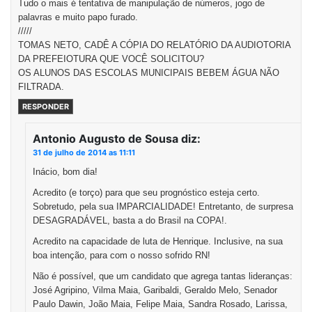
Tudo o mais é tentativa de manipulação de números, jogo de
palavras e muito papo furado.
/////
TOMAS NETO, CADÊ A CÓPIA DO RELATÓRIO DA AUDIOTORIA
DA PREFEIOTURA QUE VOCÊ SOLICITOU?
OS ALUNOS DAS ESCOLAS MUNICIPAIS BEBEM ÁGUA NÃO
FILTRADA.
RESPONDER
Antonio Augusto de Sousa
diz:
31 de julho de 2014 as 11:11
Inácio, bom dia!
Acredito (e torço) para que seu prognóstico esteja certo.
Sobretudo, pela sua IMPARCIALIDADE! Entretanto, de surpresa
DESAGRADÁVEL, basta a do Brasil na COPA!.
Acredito na capacidade de luta de Henrique. Inclusive, na sua
boa intenção, para com o nosso sofrido RN!
Não é possível, que um candidato que agrega tantas lideranças:
José Agripino, Vilma Maia, Garibaldi, Geraldo Melo, Senador
Paulo Dawin, João Maia, Felipe Maia, Sandra Rosado, Larissa,