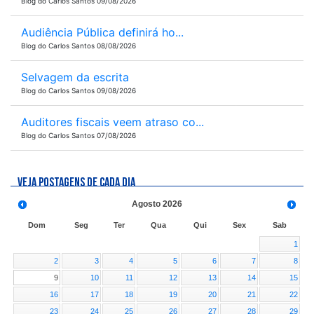
Blog do Carlos Santos 09/08/2026
Audiência Pública definirá ho...
Blog do Carlos Santos 08/08/2026
Selvagem da escrita
Blog do Carlos Santos 09/08/2026
Auditores fiscais veem atraso co...
Blog do Carlos Santos 07/08/2026
VEJA POSTAGENS DE CADA DIA
Agosto
2026
Dom
Seg
Ter
Qua
Qui
Sex
Sab
1
2
3
4
5
6
7
8
9
10
11
12
13
14
15
16
17
18
19
20
21
22
23
24
25
26
27
28
29