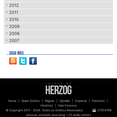
2012
2011
2010
2009
2008
2007
SIGA-NOS
Home
|
Quem Somos
|
Regras
|
Opinião
|
Especial
|
Favoritos
|
Histórico
|
Fale Conosco
© Copyright 2011 - 2026. Todos os Direitos Reservados.
27554798
pessoas visitaram esse blog. ( 22 estão online )