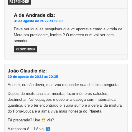
RESPONDER
A de Andrade
diz:
31 de agosto de 2022 as 12:50
Deve ser igual as pesquisas que vc apontava como a vitória de
Moro pra presidente, lembra.? O marreco num vai ser nem
senador.
RESPONDER
João Claudio
diz:
30 de agosto de 2022 as 20:35
Anorim, eu não devia, mas vou responder sua dificilima pergunta.
Depois de muito analisar, meditar, fazer inúmeros cálculos,
destrinchar ‘Ns’ equações e quebrar a cabeça com matemática
quântica, creio ter encontrado o ‘supra sumo e a cereja’ da mistura
do Porra-Louca e a alma viva mais honesta do Planeta.
Tá preparado? Use
viu?
A resposta é….Lá vai