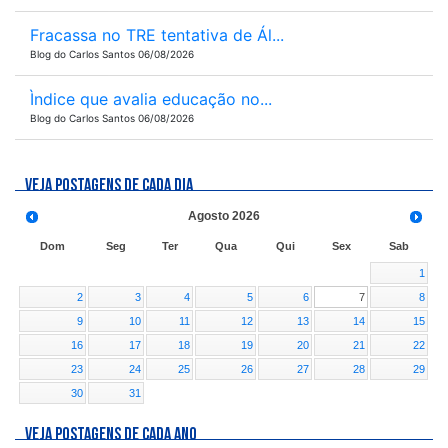
Fracassa no TRE tentativa de Ál...
Blog do Carlos Santos 06/08/2026
Ìndice que avalia educação no...
Blog do Carlos Santos 06/08/2026
VEJA POSTAGENS DE CADA DIA
Agosto
2026
Dom
Seg
Ter
Qua
Qui
Sex
Sab
1
2
3
4
5
6
7
8
9
10
11
12
13
14
15
16
17
18
19
20
21
22
23
24
25
26
27
28
29
30
31
VEJA POSTAGENS DE CADA ANO