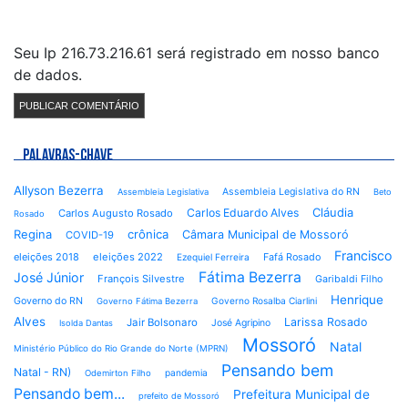
Seu Ip 216.73.216.61 será registrado em nosso banco
de dados.
PALAVRAS-CHAVE
Allyson Bezerra
Assembleia Legislativa do RN
Assembleia Legislativa
Beto
Cláudia
Carlos Eduardo Alves
Carlos Augusto Rosado
Rosado
Regina
crônica
Câmara Municipal de Mossoró
COVID-19
Francisco
eleições 2018
eleições 2022
Fafá Rosado
Ezequiel Ferreira
Fátima Bezerra
José Júnior
François Silvestre
Garibaldi Filho
Henrique
Governo do RN
Governo Rosalba Ciarlini
Governo Fátima Bezerra
Alves
Larissa Rosado
Jair Bolsonaro
José Agripino
Isolda Dantas
Mossoró
Natal
Ministério Público do Rio Grande do Norte (MPRN)
Pensando bem
Natal - RN)
pandemia
Odemirton Filho
Pensando bem...
Prefeitura Municipal de
prefeito de Mossoró