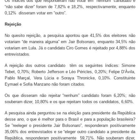
Os índices dos que responderam não votar em “nenhum” candidato e
“não sabe dizer” foram de 7,82% e 18,2%, respectivamente, enquanto
0,12% disseram votar em “outro”.
Rejeição
No quesito rejeição, a pesquisa apontou que 41,5% dos eleitores não
votariam “de maneira alguma” em Jair Bolsonaro, enquanto 34,5% não
votariam em Lula. Já o candidato Ciro Gomes é rejeitado por 4,88% dos
entrevistados.
A rejeição dos outros candidato têm os seguintes índices: Simone
Tebet, 0,70%; Roberto Jefferson e Léo Péricles, 0,20%; Felipe D’Àvila,
Pablo Marçal, Vera Lúcia e Soraya Thronicke, 0,10%. Constituinte
Eymael e Sofia Manzano não foram citados.
Os que disseram não rejeitar “nenhum” candidato foram 6,20%; não
souberam dizer, 10,80% e os que rejeitam todos os candidatos, 6,60%.
A pesquisa ainda perguntou se na eleição para presidente da República
desse ano, o que é melhor para o Brasil e para a população brasileira?
Se ”reeleger o presidente Jair Bolsonaro”, responderam positivamente
35,06% dos entrevistados e se “eleger outro candidato a presidente da
República, responderam positivamente 59,71%. Não souberam dizer,