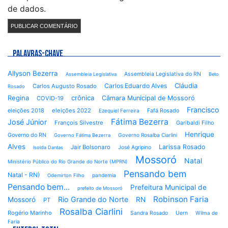
de dados.
PALAVRAS-CHAVE
Allyson Bezerra
Assembleia Legislativa do RN
Assembleia Legislativa
Beto
Cláudia
Carlos Eduardo Alves
Carlos Augusto Rosado
Rosado
Regina
crônica
Câmara Municipal de Mossoró
COVID-19
Francisco
eleições 2018
eleições 2022
Fafá Rosado
Ezequiel Ferreira
Fátima Bezerra
José Júnior
François Silvestre
Garibaldi Filho
Henrique
Governo do RN
Governo Rosalba Ciarlini
Governo Fátima Bezerra
Alves
Larissa Rosado
Jair Bolsonaro
José Agripino
Isolda Dantas
Mossoró
Natal
Ministério Público do Rio Grande do Norte (MPRN)
Pensando bem
Natal - RN)
pandemia
Odemirton Filho
Pensando bem...
Prefeitura Municipal de
prefeito de Mossoró
Robinson Faria
Rio Grande do Norte
Mossoró
RN
PT
Rosalba Ciarlini
Rogério Marinho
Sandra Rosado
Uern
Wilma de
Faria