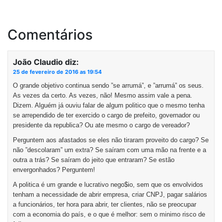
Comentários
João Claudio
diz:
25 de fevereiro de 2016 as 19:54
O grande objetivo continua sendo ”se arrumá”, e ”arrumá” os seus.
As vezes da certo. As vezes, não! Mesmo assim vale a pena.
Dizem. Alguém já ouviu falar de algum politico que o mesmo tenha
se arrependido de ter exercido o cargo de prefeito, governador ou
presidente da republica? Ou ate mesmo o cargo de vereador?
Perguntem aos afastados se eles não tiraram proveito do cargo? Se
não ”descolaram” um extra? Se saíram com uma mão na frente e a
outra a trás? Se saíram do jeito que entraram? Se estão
envergonhados? Perguntem!
A politica é um grande e lucrativo nego$io, sem que os envolvidos
tenham a necessidade de abrir empresa, criar CNPJ, pagar salários
a funcionários, ter hora para abrir, ter clientes, não se preocupar
com a economia do país, e o que é melhor: sem o minimo risco de