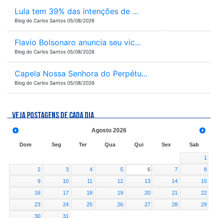
Lula tem 39% das intenções de ...
Blog do Carlos Santos 05/08/2026
Flavio Bolsonaro anuncia seu vic...
Blog do Carlos Santos 05/08/2026
Capela Nossa Senhora do Perpétu...
Blog do Carlos Santos 05/08/2026
VEJA POSTAGENS DE CADA DIA
Agosto
2026
Dom
Seg
Ter
Qua
Qui
Sex
Sab
1
2
3
4
5
6
7
8
9
10
11
12
13
14
15
16
17
18
19
20
21
22
23
24
25
26
27
28
29
30
31