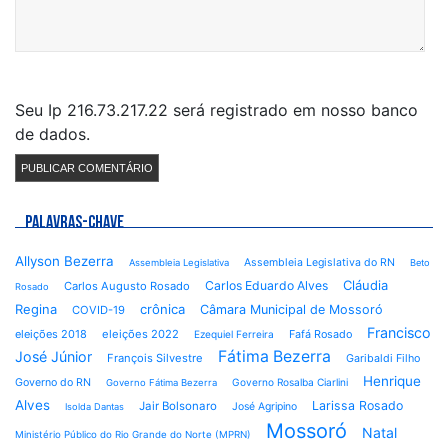
Seu Ip 216.73.217.22 será registrado em nosso banco
de dados.
PALAVRAS-CHAVE
Allyson Bezerra
Assembleia Legislativa do RN
Assembleia Legislativa
Beto
Cláudia
Carlos Eduardo Alves
Carlos Augusto Rosado
Rosado
Regina
crônica
Câmara Municipal de Mossoró
COVID-19
Francisco
eleições 2018
eleições 2022
Fafá Rosado
Ezequiel Ferreira
Fátima Bezerra
José Júnior
François Silvestre
Garibaldi Filho
Henrique
Governo do RN
Governo Rosalba Ciarlini
Governo Fátima Bezerra
Alves
Larissa Rosado
Jair Bolsonaro
José Agripino
Isolda Dantas
Mossoró
Natal
Ministério Público do Rio Grande do Norte (MPRN)