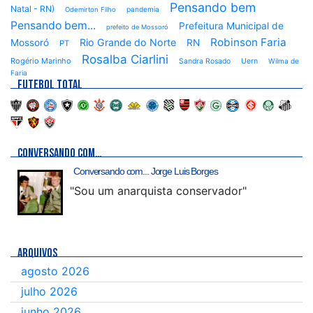
Pensando bem
Natal - RN)
pandemia
Odemirton Filho
Pensando bem...
Prefeitura Municipal de
prefeito de Mossoró
Robinson Faria
Rio Grande do Norte
Mossoró
RN
PT
Rosalba Ciarlini
Rogério Marinho
Sandra Rosado
Uern
Wilma de
Faria
FUTEBOL TOTAL
CONVERSANDO COM…
Conversando com... Jorge Luis Borges
"Sou um anarquista conservador"
ARQUIVOS
agosto 2026
julho 2026
junho 2026