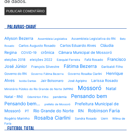
de dados.
PALAVRAS-CHAVE
Allyson Bezerra
Assembleia Legislativa do RN
Assembleia Legislativa
Beto
Cláudia
Carlos Eduardo Alves
Carlos Augusto Rosado
Rosado
Regina
crônica
Câmara Municipal de Mossoró
COVID-19
Francisco
eleições 2018
eleições 2022
Fafá Rosado
Ezequiel Ferreira
Fátima Bezerra
José Júnior
François Silvestre
Garibaldi Filho
Henrique
Governo do RN
Governo Rosalba Ciarlini
Governo Fátima Bezerra
Alves
Larissa Rosado
Jair Bolsonaro
José Agripino
Isolda Dantas
Mossoró
Natal
Ministério Público do Rio Grande do Norte (MPRN)
Pensando bem
Natal - RN)
pandemia
Odemirton Filho
Pensando bem...
Prefeitura Municipal de
prefeito de Mossoró
Robinson Faria
Rio Grande do Norte
Mossoró
RN
PT
Rosalba Ciarlini
Rogério Marinho
Sandra Rosado
Uern
Wilma de
Faria
FUTEBOL TOTAL