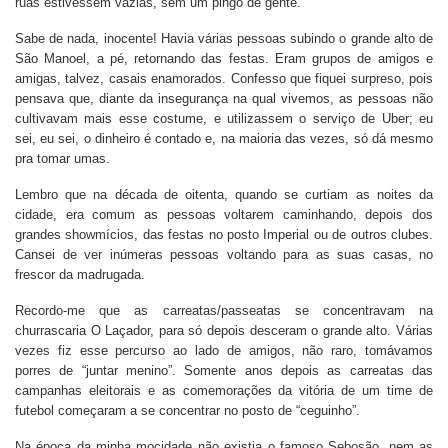
ruas estivessem vazias, sem um pingo de gente.
Sabe de nada, inocente! Havia várias pessoas subindo o grande alto de
São Manoel, a pé, retornando das festas. Eram grupos de amigos e
amigas, talvez, casais enamorados. Confesso que fiquei surpreso, pois
pensava que, diante da insegurança na qual vivemos, as pessoas não
cultivavam mais esse costume, e utilizassem o serviço de Uber; eu
sei, eu sei, o dinheiro é contado e, na maioria das vezes, só dá mesmo
pra tomar umas.
Lembro que na década de oitenta, quando se curtiam as noites da
cidade, era comum as pessoas voltarem caminhando, depois dos
grandes showmícios, das festas no posto Imperial ou de outros clubes.
Cansei de ver inúmeras pessoas voltando para as suas casas, no
frescor da madrugada.
Recordo-me que as carreatas/passeatas se concentravam na
churrascaria O Laçador, para só depois desceram o grande alto. Várias
vezes fiz esse percurso ao lado de amigos, não raro, tomávamos
porres de “juntar menino”. Somente anos depois as carreatas das
campanhas eleitorais e as comemorações da vitória de um time de
futebol começaram a se concentrar no posto de “ceguinho”.
Na época da minha mocidade não existia o famoso Sebosão, nem as