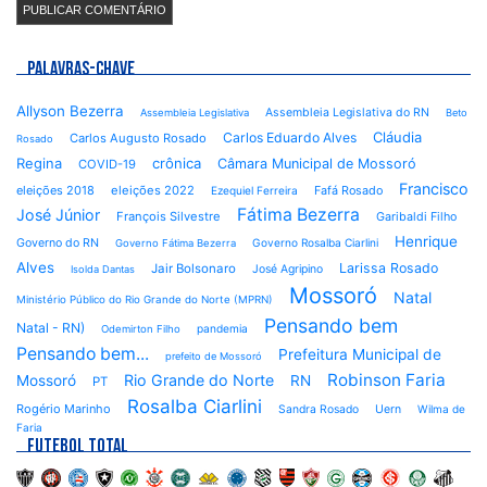
PALAVRAS-CHAVE
Allyson Bezerra
Assembleia Legislativa do RN
Assembleia Legislativa
Beto
Cláudia
Carlos Eduardo Alves
Carlos Augusto Rosado
Rosado
Regina
crônica
Câmara Municipal de Mossoró
COVID-19
Francisco
eleições 2018
eleições 2022
Fafá Rosado
Ezequiel Ferreira
Fátima Bezerra
José Júnior
François Silvestre
Garibaldi Filho
Henrique
Governo do RN
Governo Rosalba Ciarlini
Governo Fátima Bezerra
Alves
Larissa Rosado
Jair Bolsonaro
José Agripino
Isolda Dantas
Mossoró
Natal
Ministério Público do Rio Grande do Norte (MPRN)
Pensando bem
Natal - RN)
pandemia
Odemirton Filho
Pensando bem...
Prefeitura Municipal de
prefeito de Mossoró
Robinson Faria
Rio Grande do Norte
Mossoró
RN
PT
Rosalba Ciarlini
Rogério Marinho
Sandra Rosado
Uern
Wilma de
Faria
FUTEBOL TOTAL