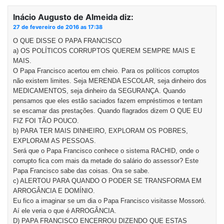
Inácio Augusto de Almeida
diz:
27 de fevereiro de 2016 as 17:38
O QUE DISSE O PAPA FRANCISCO
a) OS POLÍTICOS CORRUPTOS QUEREM SEMPRE MAIS E
MAIS.
O Papa Francisco acertou em cheio. Para os políticos corruptos
não existem limites. Seja MERENDA ESCOLAR, seja dinheiro dos
MEDICAMENTOS, seja dinheiro da SEGURANÇA. Quando
pensamos que eles estão saciados fazem empréstimos e tentam
se escamar das prestações. Quando flagrados dizem O QUE EU
FIZ FOI TÃO POUCO.
b) PARA TER MAIS DINHEIRO, EXPLORAM OS POBRES,
EXPLORAM AS PESSOAS.
Será que o Papa Francisco conhece o sistema RACHID, onde o
corrupto fica com mais da metade do salário do assessor? Este
Papa Francisco sabe das coisas. Ora se sabe.
c) ALERTOU PARA QUANDO O PODER SE TRANSFORMA EM
ARROGÂNCIA E DOMÍNIO.
Eu fico a imaginar se um dia o Papa Francisco visitasse Mossoró.
Aí ele veria o que é ARROGÂNCIA.
D) PAPA FRANCISCO ENCERROU DIZENDO QUE ESTAS