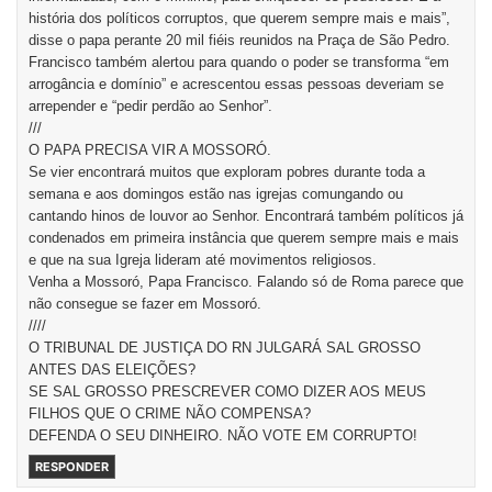
história dos políticos corruptos, que querem sempre mais e mais”,
disse o papa perante 20 mil fiéis reunidos na Praça de São Pedro.
Francisco também alertou para quando o poder se transforma “em
arrogância e domínio” e acrescentou essas pessoas deveriam se
arrepender e “pedir perdão ao Senhor”.
///
O PAPA PRECISA VIR A MOSSORÓ.
Se vier encontrará muitos que exploram pobres durante toda a
semana e aos domingos estão nas igrejas comungando ou
cantando hinos de louvor ao Senhor. Encontrará também políticos já
condenados em primeira instância que querem sempre mais e mais
e que na sua Igreja lideram até movimentos religiosos.
Venha a Mossoró, Papa Francisco. Falando só de Roma parece que
não consegue se fazer em Mossoró.
////
O TRIBUNAL DE JUSTIÇA DO RN JULGARÁ SAL GROSSO
ANTES DAS ELEIÇÕES?
SE SAL GROSSO PRESCREVER COMO DIZER AOS MEUS
FILHOS QUE O CRIME NÃO COMPENSA?
DEFENDA O SEU DINHEIRO. NÃO VOTE EM CORRUPTO!
RESPONDER