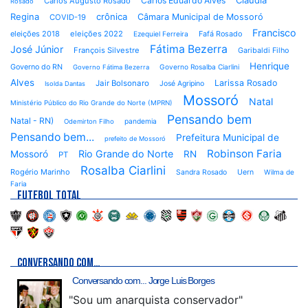
Cláudia
Carlos Eduardo Alves
Carlos Augusto Rosado
Rosado
Regina
crônica
Câmara Municipal de Mossoró
COVID-19
Francisco
eleições 2018
eleições 2022
Fafá Rosado
Ezequiel Ferreira
Fátima Bezerra
José Júnior
François Silvestre
Garibaldi Filho
Henrique
Governo do RN
Governo Rosalba Ciarlini
Governo Fátima Bezerra
Alves
Larissa Rosado
Jair Bolsonaro
José Agripino
Isolda Dantas
Mossoró
Natal
Ministério Público do Rio Grande do Norte (MPRN)
Pensando bem
Natal - RN)
pandemia
Odemirton Filho
Pensando bem...
Prefeitura Municipal de
prefeito de Mossoró
Robinson Faria
Rio Grande do Norte
Mossoró
RN
PT
Rosalba Ciarlini
Rogério Marinho
Sandra Rosado
Uern
Wilma de
Faria
FUTEBOL TOTAL
CONVERSANDO COM…
Conversando com... Jorge Luis Borges
"Sou um anarquista conservador"