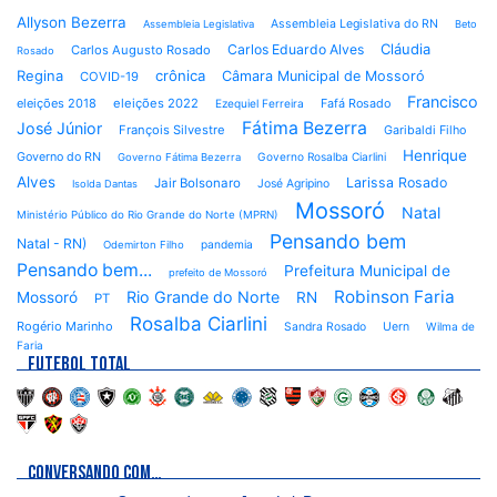
Allyson Bezerra
Assembleia Legislativa do RN
Assembleia Legislativa
Beto
Cláudia
Carlos Eduardo Alves
Carlos Augusto Rosado
Rosado
Regina
crônica
Câmara Municipal de Mossoró
COVID-19
Francisco
eleições 2018
eleições 2022
Fafá Rosado
Ezequiel Ferreira
Fátima Bezerra
José Júnior
François Silvestre
Garibaldi Filho
Henrique
Governo do RN
Governo Rosalba Ciarlini
Governo Fátima Bezerra
Alves
Larissa Rosado
Jair Bolsonaro
José Agripino
Isolda Dantas
Mossoró
Natal
Ministério Público do Rio Grande do Norte (MPRN)
Pensando bem
Natal - RN)
pandemia
Odemirton Filho
Pensando bem...
Prefeitura Municipal de
prefeito de Mossoró
Robinson Faria
Rio Grande do Norte
Mossoró
RN
PT
Rosalba Ciarlini
Rogério Marinho
Sandra Rosado
Uern
Wilma de
Faria
FUTEBOL TOTAL
CONVERSANDO COM…