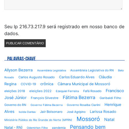
Seu Ip 216.73.217.9 será registrado em nosso banco de
dados.
PALAVRAS-CHAVE
Allyson Bezerra
Assembleia Legislativa do RN
Assembleia Legislativa
Beto
Cláudia
Carlos Eduardo Alves
Carlos Augusto Rosado
Rosado
Regina
crônica
Câmara Municipal de Mossoró
COVID-19
Francisco
eleições 2018
eleições 2022
Fafá Rosado
Ezequiel Ferreira
Fátima Bezerra
José Júnior
François Silvestre
Garibaldi Filho
Henrique
Governo do RN
Governo Rosalba Ciarlini
Governo Fátima Bezerra
Alves
Larissa Rosado
Jair Bolsonaro
José Agripino
Isolda Dantas
Mossoró
Natal
Ministério Público do Rio Grande do Norte (MPRN)
Pensando bem
Natal - RN)
pandemia
Odemirton Filho