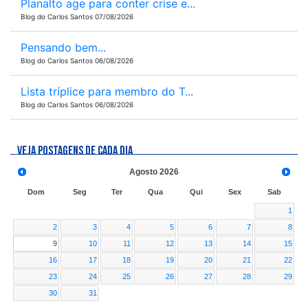
Planalto age para conter crise e...
Blog do Carlos Santos 07/08/2026
Pensando bem...
Blog do Carlos Santos 06/08/2026
Lista tríplice para membro do T...
Blog do Carlos Santos 06/08/2026
VEJA POSTAGENS DE CADA DIA
Agosto
2026
Dom
Seg
Ter
Qua
Qui
Sex
Sab
1
2
3
4
5
6
7
8
9
10
11
12
13
14
15
16
17
18
19
20
21
22
23
24
25
26
27
28
29
30
31