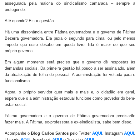
assegurada pela maioria do sindicalismo camarada – sempre a
protegendo.
Até quando? Eis a questão.
Há uma dissonância entre Fátima governadora e o governo de Fátima
Bezerra governadora. Ela puxa o segundo para cima, ou pelo menos
impede que esse desabe em queda livre. Ela é maior do que seu
próprio governo.
Em algum momento será preciso que o governo dê respostas às
demandas sociais. Da primeira gestão há pouco a ser assinalado, além
da atualização de folha de pessoal. A administração foi voltada para o
funcionalismo.
Agora, o próprio servidor quer mais e mais e, o cidadão em geral,
espera que o a administração estadual funcione como provedor do bem-
estar social.
Fátima governadora e o governo de Fátima governadora precisarão
fazer mais. A Fátima, ex-professora e ex-sindicalista, sabe bem disso.
Acompanhe o
Blog Carlos Santos
pelo Twitter
AQUI
, Instagram
AQUI
,
Threads
AQUI
, Facebook
AQUI
e YouTube
AQUI
.