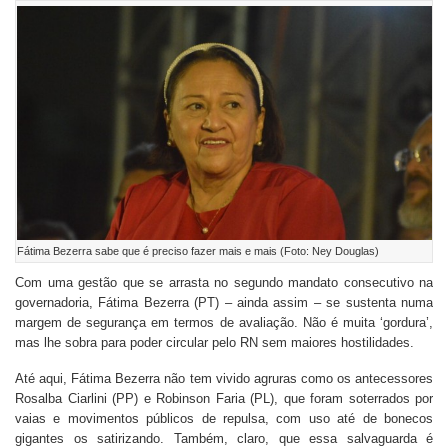
Fátima Bezerra sabe que é preciso fazer mais e mais (Foto: Ney Douglas)
Com uma gestão que se arrasta no segundo mandato consecutivo na
governadoria, Fátima Bezerra (PT) – ainda assim – se sustenta numa
margem de segurança em termos de avaliação. Não é muita ‘gordura’,
mas lhe sobra para poder circular pelo RN sem maiores hostilidades.
Até aqui, Fátima Bezerra não tem vivido agruras como os antecessores
Rosalba Ciarlini (PP) e Robinson Faria (PL), que foram soterrados por
vaias e movimentos públicos de repulsa, com uso até de bonecos
gigantes os satirizando. Também, claro, que essa salvaguarda é