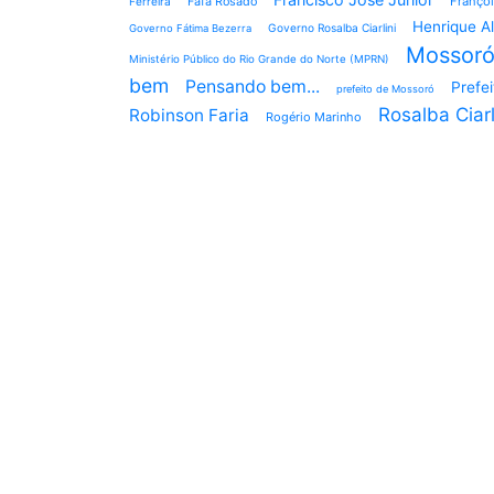
Fafá Rosado
Françoi
Ferreira
Henrique A
Governo Rosalba Ciarlini
Governo Fátima Bezerra
Mossor
Ministério Público do Rio Grande do Norte (MPRN)
bem
Pensando bem...
Prefe
prefeito de Mossoró
Rosalba Ciarl
Robinson Faria
Rogério Marinho