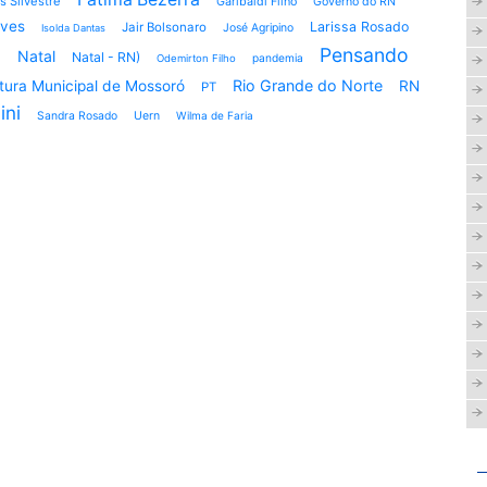
s Silvestre
Garibaldi Filho
Governo do RN
lves
Larissa Rosado
Jair Bolsonaro
José Agripino
Isolda Dantas
ó
Pensando
Natal
Natal - RN)
pandemia
Odemirton Filho
Rio Grande do Norte
itura Municipal de Mossoró
RN
PT
ini
Sandra Rosado
Uern
Wilma de Faria