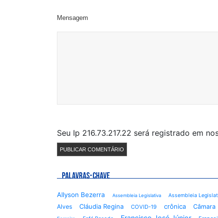
Mensagem
Seu Ip 216.73.217.22 será registrado em n
PALAVRAS-CHAVE
Allyson Bezerra
Assembleia Legisla
Assembleia Legislativa
Cláudia Regina
crônica
Alves
Câmara 
COVID-19
Francisco José Júnior