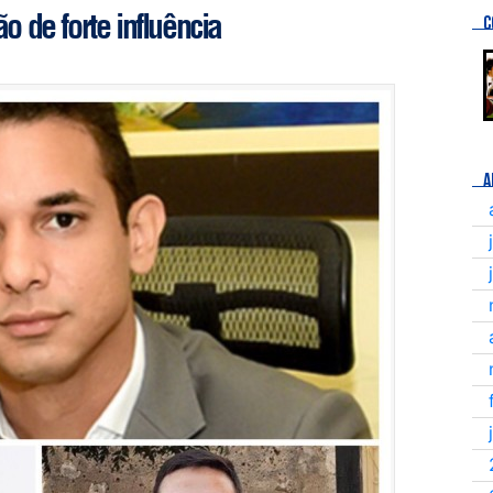
o de forte influência
C
A