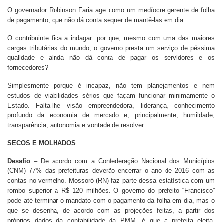
O governador Robinson Faria age como um medíocre gerente de folha
de pagamento, que não dá conta sequer de mantê-las em dia.
O contribuinte fica a indagar: por que, mesmo com uma das maiores
cargas tributárias do mundo, o governo presta um serviço de péssima
qualidade e ainda não dá conta de pagar os servidores e os
fornecedores?
Simplesmente porque é incapaz, não tem planejamentos e nem
estudos de viabilidades sérios que façam funcionar minimamente o
Estado. Falta-lhe visão empreendedora, liderança, conhecimento
profundo da economia de mercado e, principalmente, humildade,
transparência, autonomia e vontade de resolver.
SECOS E MOLHADOS
Desafio
– De acordo com a Confederação Nacional dos Municípios
(CNM) 77% das prefeituras deverão encerrar o ano de 2016 com as
contas no vermelho. Mossoró (RN) faz parte dessa estatística com um
rombo superior a R$ 120 milhões. O governo do prefeito “Francisco”
pode até terminar o mandato com o pagamento da folha em dia, mas o
que se desenha, de acordo com as projeções feitas, a partir dos
próprios dados da contabilidade da PMM, é que a prefeita eleita,