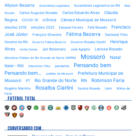
Allyson Bezerra
Assembleia Legislativa do RN
Assembleia Legislativa
Beto
Cláudia
Carlos Eduardo Alves
Carlos Augusto Rosado
Rosado
Regina
crônica
Câmara Municipal de Mossoró
COVID-19
Francisco
eleições 2018
eleições 2022
Fafá Rosado
Ezequiel Ferreira
Fátima Bezerra
José Júnior
François Silvestre
Garibaldi Filho
Henrique
Governo do RN
Governo Rosalba Ciarlini
Governo Fátima Bezerra
Alves
Larissa Rosado
Jair Bolsonaro
José Agripino
Isolda Dantas
Mossoró
Natal
Ministério Público do Rio Grande do Norte (MPRN)
Pensando bem
Natal - RN)
pandemia
Odemirton Filho
Pensando bem...
Prefeitura Municipal de
prefeito de Mossoró
Robinson Faria
Rio Grande do Norte
Mossoró
RN
PT
Rosalba Ciarlini
Rogério Marinho
Sandra Rosado
Uern
Wilma de
Faria
FUTEBOL TOTAL
CONVERSANDO COM…