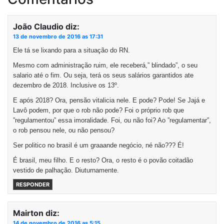
João Claudio
diz:
13 de novembro de 2016 as 17:31
Ele tá se lixando para a situação do RN.
Mesmo com administração ruim, ele receberá,” blindado”, o seu
salario até o fim. Ou seja, terá os seus salários garantidos ate
dezembro de 2018. Inclusive os 13º.
E após 2018? Ora, pensão vitalicia nele. E pode? Pode! Se Jajá e
Lavô podem, por que o rob não pode? Foi o próprio rob que
”regulamentou” essa imoralidade. Foi, ou não foi? Ao ”regulamentar”,
o rob pensou nele, ou não pensou?
Ser politico no brasil é um graaande negócio, né não??? É!
É brasil, meu filho. E o resto? Ora, o resto é o povão coitadão
vestido de palhação. Diuturnamente.
RESPONDER
Mairton
diz:
14 de novembro de 2016 as 5:15