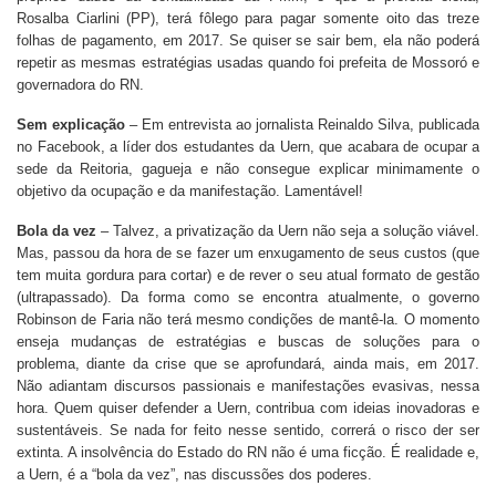
Rosalba Ciarlini (PP), terá fôlego para pagar somente oito das treze
folhas de pagamento, em 2017. Se quiser se sair bem, ela não poderá
repetir as mesmas estratégias usadas quando foi prefeita de Mossoró e
governadora do RN.
Sem explicação
– Em entrevista ao jornalista Reinaldo Silva, publicada
no Facebook, a líder dos estudantes da Uern, que acabara de ocupar a
sede da Reitoria, gagueja e não consegue explicar minimamente o
objetivo da ocupação e da manifestação. Lamentável!
Bola da vez
– Talvez, a privatização da Uern não seja a solução viável.
Mas, passou da hora de se fazer um enxugamento de seus custos (que
tem muita gordura para cortar) e de rever o seu atual formato de gestão
(ultrapassado). Da forma como se encontra atualmente, o governo
Robinson de Faria não terá mesmo condições de mantê-la. O momento
enseja mudanças de estratégias e buscas de soluções para o
problema, diante da crise que se aprofundará, ainda mais, em 2017.
Não adiantam discursos passionais e manifestações evasivas, nessa
hora. Quem quiser defender a Uern, contribua com ideias inovadoras e
sustentáveis. Se nada for feito nesse sentido, correrá o risco der ser
extinta. A insolvência do Estado do RN não é uma ficção. É realidade e,
a Uern, é a “bola da vez”, nas discussões dos poderes.