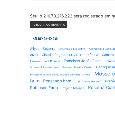
Seu Ip 216.73.216.222 será registrado em 
PALAVRAS-CHAVE
Allyson Bezerra
Assembleia Legisla
Assembleia Legislativa
Cláudia Regina
crônica
Alves
Câmara 
COVID-19
Francisco José Júnior
Fafá Rosado
Françoi
Ferreira
Henrique A
Governo Rosalba Ciarlini
Governo Fátima Bezerra
Mossor
Ministério Público do Rio Grande do Norte (MPRN)
bem
Pensando bem...
Prefe
prefeito de Mossoró
Rosalba Ciarl
Robinson Faria
Rogério Marinho