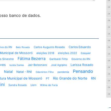
nosso banco de dados.
Carlos Eduardo
Carlos Augusto Rosado
tiva do RN
Beto Rosado
Municipal de Mossoró
eleições 2018
eleições 2022
Ezequiel
Fátima Bezerra
s Silvestre
Garibaldi Filho
Governo do RN
lves
Larissa Rosado
Jair Bolsonaro
José Agripino
Isolda Dantas
ó
Pensando
Natal
Natal - RN)
pandemia
Odemirton Filho
Rio Grande do Norte
itura Municipal de Mossoró
RN
PT
ini
Sandra Rosado
Uern
Wilma de Faria